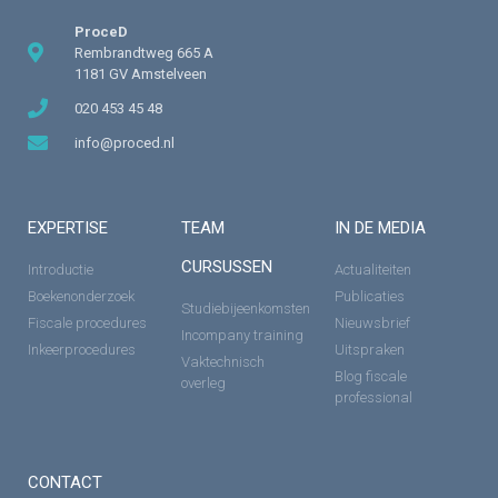
ProceD
Rembrandtweg 665 A
1181 GV Amstelveen
020 453 45 48
info@proced.nl
EXPERTISE
TEAM
IN DE MEDIA
CURSUSSEN
Introductie
Actualiteiten
Boekenonderzoek
Publicaties
Studiebijeenkomsten
Fiscale procedures
Nieuwsbrief
Incompany training
Inkeerprocedures
Uitspraken
Vaktechnisch
Blog fiscale
overleg
professional
CONTACT