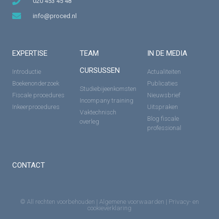
020 453 45 48
info@proced.nl
EXPERTISE
TEAM
IN DE MEDIA
CURSUSSEN
Introductie
Actualiteiten
Boekenonderzoek
Publicaties
Studiebijeenkomsten
Fiscale procedures
Nieuwsbrief
Incompany training
Inkeerprocedures
Uitspraken
Vaktechnisch
Blog fiscale
overleg
professional
CONTACT
© All rechten voorbehouden |
Algemene voorwaarden
|
Privacy- en
cookieverklaring