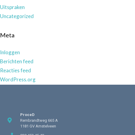
Uitspraken
Uncategorized
Meta
Inloggen
Berichten feed
Reacties feed
WordPress.org
ProceD
Rembrandtweg 665 A
1181 GV Amstelveen