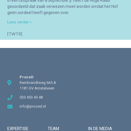
In een uitspraak van 8 september jl. heeft de Hoge Raad
geoordeeld dat zaak verwezen moet worden omdat het Hof
geen oordeel heeft gegeven over
Lees verder »
[TWTR]
ProceD
Rembrandtweg 665 A
1181 GV Amstelveen
020 453 45 48
info@proced.nl
EXPERTISE
TEAM
IN DE MEDIA