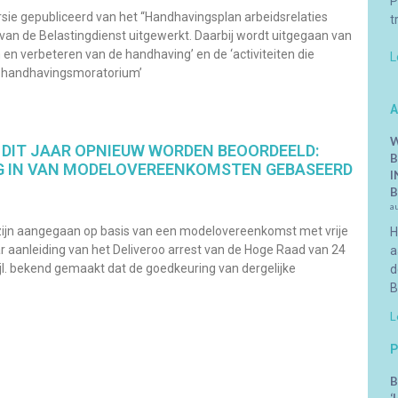
P
sie gepubliceerd van het “Handhavingsplan arbeidsrelaties
t
 van de Belastingdienst uitgewerkt. Daarbij wordt uitgegaan van
n en verbeteren van de handhaving’ en de ‘activiteiten die
L
et handhavingsmoratorium’
A
W
 DIT JAAR OPNIEUW WORDEN BEOORDEELD:
B
G IN VAN MODELOVEREENKOMSTEN GEBASEERD
I
B
a
ie zijn aangegaan op basis van een modelovereenkomst met vrije
H
aanleiding van het Deliveroo arrest van de Hoge Raad van 24
a
jl. bekend gemaakt dat de goedkeuring van dergelijke
d
B
L
P
B