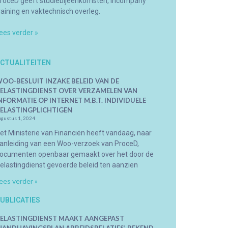
roceD geeft studiebijeenkomsten, incompany
raining en vaktechnisch overleg.
ees verder »
CTUALITEITEN
OO-BESLUIT INZAKE BELEID VAN DE
ELASTINGDIENST OVER VERZAMELEN VAN
NFORMATIE OP INTERNET M.B.T. INDIVIDUELE
ELASTINGPLICHTIGEN
ugustus 1, 2024
et Ministerie van Financiën heeft vandaag, naar
anleiding van een Woo-verzoek van ProceD,
ocumenten openbaar gemaakt over het door de
elastingdienst gevoerde beleid ten aanzien
ees verder »
UBLICATIES
ELASTINGDIENST MAAKT AANGEPAST