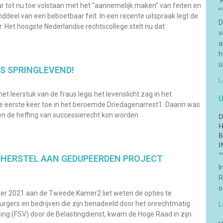
‘
r tot nu toe volstaan met het “aannemelijk maken” van feiten en
a
deel van een beboetbaar feit. In een recente uitspraak legt de
D
r. Het hoogste Nederlandse rechtscollege stelt nu dat
v
a
h
u
DS SPRINGLEVEND!
L
et leerstuk van de fraus legis het levenslicht zag in het
U
de eerste keer toe in het beroemde Driedagenarrest1. Daarin was
ten de heffing van successierecht kon worden
D
H
B
I
s
SHERSTEL AAN GEDUPEERDEN PROJECT
I
R
o
ber 2021 aan de Tweede Kamer2 liet weten de opties te
gers en bedrijven die zijn benadeeld door het onrechtmatig
L
ning (FSV) door de Belastingdienst, kwam de Hoge Raad in zijn