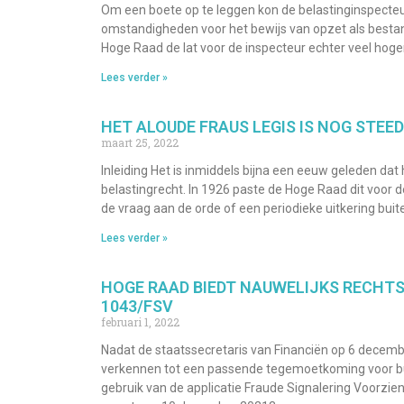
Om een boete op te leggen kon de belastinginspecteu
omstandigheden voor het bewijs van opzet als bestand
Hoge Raad de lat voor de inspecteur echter veel hoge
Lees verder »
HET ALOUDE FRAUS LEGIS IS NOG STEE
maart 25, 2022
Inleiding Het is inmiddels bijna een eeuw geleden dat h
belastingrecht. In 1926 paste de Hoge Raad dit voor 
de vraag aan de orde of een periodieke uitkering bui
Lees verder »
HOGE RAAD BIEDT NAUWELIJKS RECHT
1043/FSV
februari 1, 2022
Nadat de staatssecretaris van Financiën op 6 decem
verkennen tot een passende tegemoetkoming voor bur
gebruik van de applicatie Fraude Signalering Voorzie