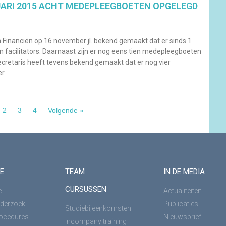
UARI 2015 ACHT MEDEPLEEGBOETEN OPGELEGD
 Financiën op 16 november jl. bekend gemaakt dat er sinds 1
 facilitators. Daarnaast zijn er nog eens tien medepleegboeten
ecretaris heeft tevens bekend gemaakt dat er nog vier
er
2
3
4
Volgende »
E
TEAM
IN DE MEDIA
CURSUSSEN
e
Actualiteiten
derzoek
Publicaties
Studiebijeenkomsten
rocedures
Nieuwsbrief
Incompany training