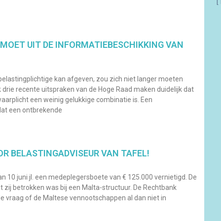
[
 MOET UIT DE INFORMATIEBESCHIKKING VAN
belastingplichtige kan afgeven, zou zich niet langer moeten
k drie recente uitspraken van de Hoge Raad maken duidelijk dat
aarplicht een weinig gelukkige combinatie is. Een
 dat een ontbrekende
OR BELASTINGADVISEUR VAN TAFEL!
n 10 juni jl. een medeplegersboete van € 125.000 vernietigd. De
zij betrokken was bij een Malta-structuur. De Rechtbank
de vraag of de Maltese vennootschappen al dan niet in