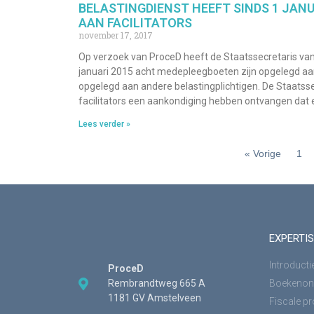
BELASTINGDIENST HEEFT SINDS 1 JAN
AAN FACILITATORS
november 17, 2017
Op verzoek van ProceD heeft de Staatssecretaris van
januari 2015 acht medepleegboeten zijn opgelegd aan
opgelegd aan andere belastingplichtigen. De Staatss
facilitators een aankondiging hebben ontvangen dat 
Lees verder »
« Vorige
1
EXPERTIS
Introducti
ProceD
Rembrandtweg 665 A
Boekenon
1181 GV Amstelveen
Fiscale p