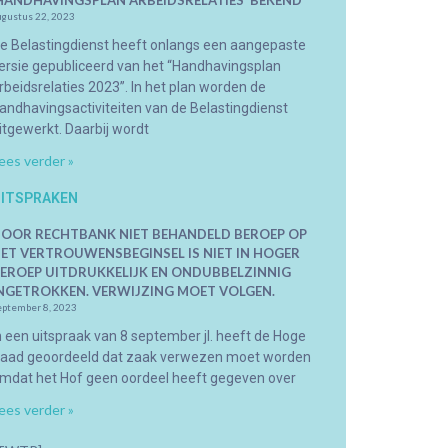
HANDHAVINGSPLAN ARBEIDSRELATIES’ BEKEND
ugustus 22, 2023
e Belastingdienst heeft onlangs een aangepaste
ersie gepubliceerd van het “Handhavingsplan
rbeidsrelaties 2023”. In het plan worden de
andhavingsactiviteiten van de Belastingdienst
itgewerkt. Daarbij wordt
ees verder »
ITSPRAKEN
OOR RECHTBANK NIET BEHANDELD BEROEP OP
ET VERTROUWENSBEGINSEL IS NIET IN HOGER
EROEP UITDRUKKELIJK EN ONDUBBELZINNIG
NGETROKKEN. VERWIJZING MOET VOLGEN.
eptember 8, 2023
n een uitspraak van 8 september jl. heeft de Hoge
aad geoordeeld dat zaak verwezen moet worden
mdat het Hof geen oordeel heeft gegeven over
ees verder »