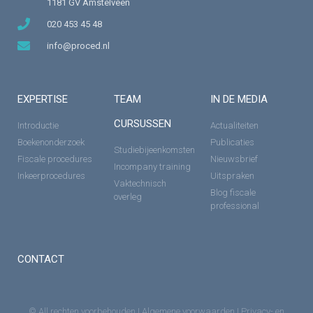
1181 GV Amstelveen
020 453 45 48
info@proced.nl
EXPERTISE
TEAM
IN DE MEDIA
CURSUSSEN
Introductie
Actualiteiten
Boekenonderzoek
Publicaties
Studiebijeenkomsten
Fiscale procedures
Nieuwsbrief
Incompany training
Inkeerprocedures
Uitspraken
Vaktechnisch
Blog fiscale
overleg
professional
CONTACT
© All rechten voorbehouden |
Algemene voorwaarden
|
Privacy- en