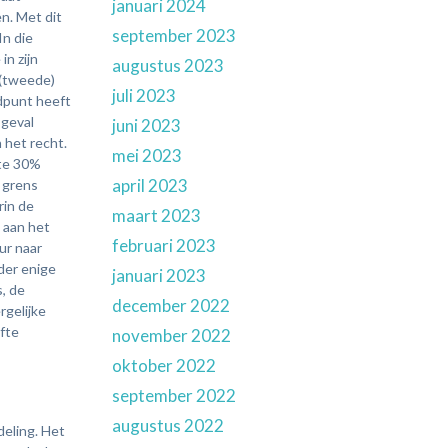
januari 2024
en. Met dit
september 2023
In die
in zijn
augustus 2023
 (tweede)
juli 2023
dpunt heeft
 geval
juni 2023
n het recht.
mei 2023
ste 30%
april 2023
 grens
rin de
maart 2023
 aan het
februari 2023
ur naar
der enige
januari 2023
, de
december 2022
rgelijke
ifte
november 2022
oktober 2022
september 2022
augustus 2022
e er dan ook niet in om het bewijs te leveren dat het aan opzet of grove schuld van belanghebbende is te wijten dat te weinig belasting is geheven.Staat kan geen kostenvergoeding van adviseur vorderen wegens opzettelijk onjuiste belastingaangiftenIn een arrest van 15 mei jl. heeft de civiele kamer van de Hoge Raad bepaald dat De Staat geen vergoeding kan vorderen van meerkosten die hij moet maken ten gevolge van opzettelijk onjuiste aangiften die een adviseur verzorgd heeft.Belanghebbende, van beroep belastingadviseur, heeft voor cliënten opzettelijk een groot aantal onjuiste aangiften inkomstenbelasting gedaan over de jaren 2007-2009. Dit heeft geleid tot belastingter