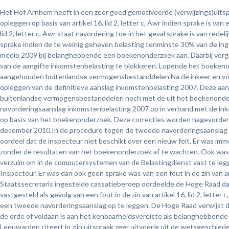
Het Hof Arnhem heeft in een zeer goed gemotiveerde (verwijzings)uitsp
opleggen op basis van artikel 16, lid 2, letter c, Awr indien sprake is 
lid 2, letter c, Awr staat navordering toe in het geval sprake is van red
sprake indien de te weinig geheven belasting tenminste 30% van de in
medio 2009 bij belanghebbende een boekenonderzoek aan. Daarbij verg
van de aangifte inkomstenbelasting te blokkeren. Lopende het boeken
aangehouden buitenlandse vermogensbestanddelen.Na de inkeer en vóó
opleggen van de definitieve aanslag inkomstenbelasting 2007. Deze aa
buitenlandse vermogensbestanddelen noch met de uit het boekenonderz
navorderingsaanslag inkomstenbelasting 2007 op in verband met de ink
op basis van het boekenonderzoek. Deze correcties worden nagevorde
december 2010.In de procedure tegen de tweede navorderingsaanslag
oordeel dat de inspecteur niet beschikt over een nieuw feit. Er was im
zonder de resultaten van het boekenonderzoek af te wachten. Ook was
verzuim om in de computersystemen van de Belastingdienst vast te legge
Inspecteur. Er was dan ook geen sprake was van een fout in de zin van art
Staatssecretaris ingestelde cassatieberoep oordeelde de Hoge Raad dat 
vastgesteld als gevolg van een fout in de zin van artikel 16, lid 2, let
een tweede navorderingsaanslag op te leggen. De Hoge Raad verwijst 
de orde of voldaan is aan het kenbaarheidsvereiste als belanghebbende
Leeuwarden citeert in zijn uitspraak zeer uitvoerig uit de wetsgeschiedenis