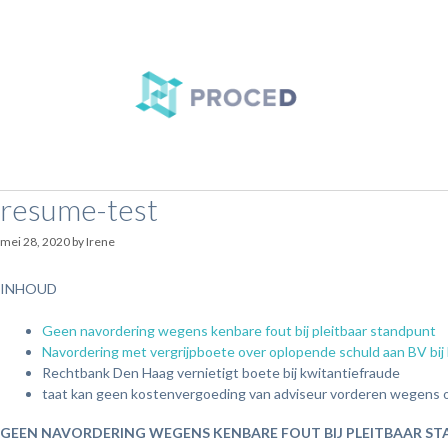
resume-test
mei 28, 2020
by
Irene
INHOUD
Geen navordering wegens kenbare fout bij pleitbaar standpunt
Navordering met vergrijpboete over oplopende schuld aan BV bij
Rechtbank Den Haag vernietigt boete bij kwitantiefraude
taat kan geen kostenvergoeding van adviseur vorderen wegens op
GEEN NAVORDERING WEGENS KENBARE FOUT BIJ PLEITBAAR S