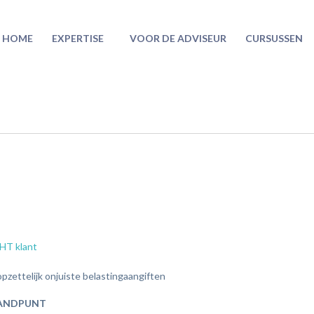
HOME
EXPERTISE
VOOR DE ADVISEUR
CURSUSSEN
 HT klant
zettelijk onjuiste belastingaangiften
TANDPUNT