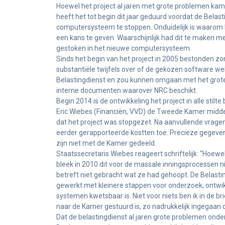
Hoewel het project al jaren met grote problemen kamp
heeft het tot begin dit jaar geduurd voordat de Bela
computersysteem te stoppen. Onduidelijk is waarom h
een kans te geven. Waarschijnlijk had dit te maken me
gestoken in het nieuwe computersysteem.
Sinds het begin van het project in 2005 bestonden zo
substantiële twijfels over of de gekozen software 
Belastingdienst en zou kunnen omgaan met het grote aan
interne documenten waarover NRC beschikt.
Begin 2014 is de ontwikkeling het project in alle stil
Eric Wiebes (Financiën, VVD) de Tweede Kamer middels
dat het project was stopgezet. Na aanvullende vragen v
eerder gerapporteerde kostten toe. Precieze gegeven
zijn niet met de Kamer gedeeld.
Staatssecretaris Wiebes reageert schriftelijk: “Hoewe
bleek in 2010 dit voor de massale inningsprocessen n
betreft niet gebracht wat ze had gehoopt. De Belasti
gewerkt met kleinere stappen voor onderzoek, ontwikke
systemen kwetsbaar is. Niet voor niets ben ik in de br
naar de Kamer gestuurd is, zo nadrukkelijk ingegaan 
Dat de belastingdienst al jaren grote problemen onde