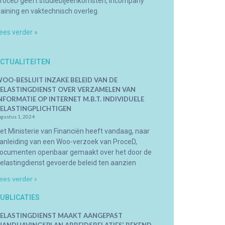
roceD geeft studiebijeenkomsten, incompany
raining en vaktechnisch overleg.
ees verder »
CTUALITEITEN
OO-BESLUIT INZAKE BELEID VAN DE
ELASTINGDIENST OVER VERZAMELEN VAN
NFORMATIE OP INTERNET M.B.T. INDIVIDUELE
ELASTINGPLICHTIGEN
ugustus 1, 2024
et Ministerie van Financiën heeft vandaag, naar
anleiding van een Woo-verzoek van ProceD,
ocumenten openbaar gemaakt over het door de
elastingdienst gevoerde beleid ten aanzien
ees verder »
UBLICATIES
ELASTINGDIENST MAAKT AANGEPAST