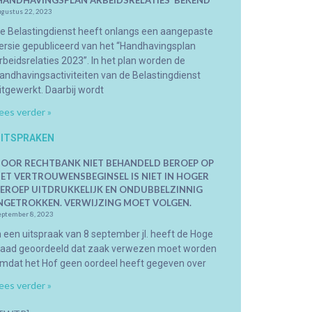
HANDHAVINGSPLAN ARBEIDSRELATIES’ BEKEND
ugustus 22, 2023
e Belastingdienst heeft onlangs een aangepaste
ersie gepubliceerd van het “Handhavingsplan
rbeidsrelaties 2023”. In het plan worden de
andhavingsactiviteiten van de Belastingdienst
itgewerkt. Daarbij wordt
ees verder »
ITSPRAKEN
OOR RECHTBANK NIET BEHANDELD BEROEP OP
ET VERTROUWENSBEGINSEL IS NIET IN HOGER
EROEP UITDRUKKELIJK EN ONDUBBELZINNIG
NGETROKKEN. VERWIJZING MOET VOLGEN.
eptember 8, 2023
n een uitspraak van 8 september jl. heeft de Hoge
aad geoordeeld dat zaak verwezen moet worden
mdat het Hof geen oordeel heeft gegeven over
ees verder »