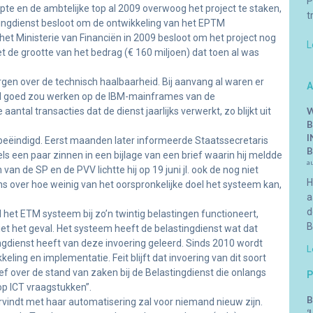
P
te en de ambtelijke top al 2009 overwoog het project te staken,
t
stingdienst besloot om de ontwikkeling van het EPTM
et Ministerie van Financiën in 2009 besloot om het project nog
L
t de grootte van het bedrag (€ 160 miljoen) dat toen al was
rgen over de technisch haalbaarheid. Bij aanvang al waren er
A
wel goed zou werken op de IBM-mainframes van de
tal transacties dat de dienst jaarlijks verwerkt, zo blijkt uit
W
B
I
te beëindigd. Eerst maanden later informeerde Staatssecretaris
B
 een paar zinnen in een bijlage van een brief waarin hij meldde
a
an de SP en de PVV lichtte hij op 19 juni jl. ook de nog niet
H
s over hoe weinig van het oorspronkelijke doel het systeem kan,
a
d
l het ETM systeem bij zo’n twintig belastingen functioneert,
B
iet het geval. Het systeem heeft de belastingdienst wat dat
ngdienst heeft van deze invoering geleerd. Sinds 2010 wordt
L
ling en implementatie. Feit blijft dat invoering van dit soort
ief over de stand van zaken bij de Belastingdienst die onlangs
P
op ICT vraagstukken”.
B
rvindt met haar automatisering zal voor niemand nieuw zijn.