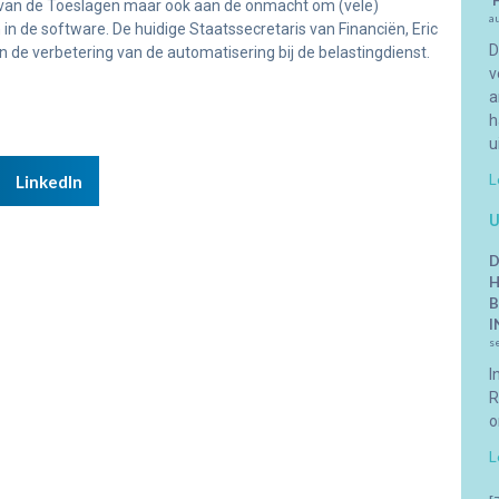
‘
g van de Toeslagen maar ook aan de onmacht om (vele)
a
 in de software. De huidige Staatssecretaris van Financiën, Eric
D
n de verbetering van de automatisering bij de belastingdienst.
v
a
h
u
L
LinkedIn
U
D
H
B
I
s
I
R
o
L