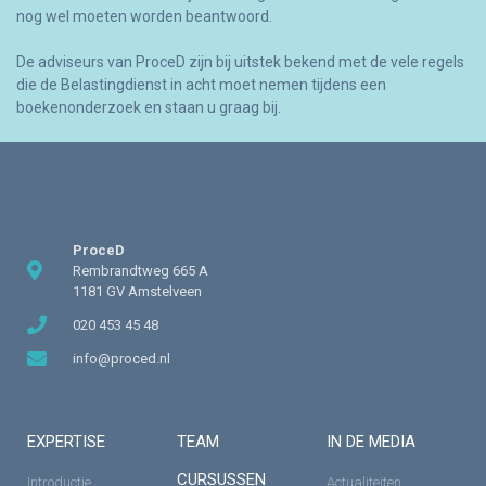
nog wel moeten worden beantwoord.
De adviseurs van ProceD zijn bij uitstek bekend met de vele regels
die de Belastingdienst in acht moet nemen tijdens een
boekenonderzoek en staan u graag bij.
ProceD
Rembrandtweg 665 A
1181 GV Amstelveen
020 453 45 48
info@proced.nl
EXPERTISE
TEAM
IN DE MEDIA
CURSUSSEN
Introductie
Actualiteiten