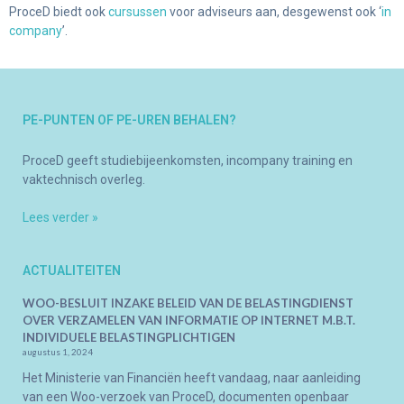
ProceD biedt ook
cursussen
voor adviseurs aan, desgewenst ook ‘
in
company
’.
PE-PUNTEN OF PE-UREN BEHALEN?
ProceD geeft studiebijeenkomsten, incompany training en
vaktechnisch overleg.
Lees verder »
ACTUALITEITEN
WOO-BESLUIT INZAKE BELEID VAN DE BELASTINGDIENST
OVER VERZAMELEN VAN INFORMATIE OP INTERNET M.B.T.
INDIVIDUELE BELASTINGPLICHTIGEN
augustus 1, 2024
Het Ministerie van Financiën heeft vandaag, naar aanleiding
van een Woo-verzoek van ProceD, documenten openbaar