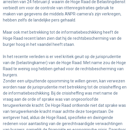
arresten van 24 februari jl. waarin de Hoge Raad de Belastingdienst
verbiedt om voor de controle van rittenregistraties gebruik te
maken van gegevens die middels ANPR-camera’s zijn verkregen,
hebben zelfs de landelijke pers gehaald.
Maar ook met betrekking tot de informatiebeschikking heeft de
Hoge Raad recent laten zien dat hij de rechtsbescherming van de
burger hoog in het vaandel heeft staan.
In het recente verleden is er veel kritiek geuit op de jurisprudentie
van de (belastingkamer) van de Hoge Raad. Met name zou de Hoge
Raad te weinig oog hebben gehad voor de rechtsbescherming van
burgers.
Zonder een uitputtende opsomming te willen geven, kan verwezen
worden naar de jurisprudentie met betrekking tot de crisisheffing en
de informatiebeschikking. Bij de crisisheffing was met name de
vraag aan de orde of sprake was van ongeoorloofde
terugwerkende kracht. De Hoge Raad ontkende niet dat sprake was
van terugwerkende kracht maar achtte deze toegestaan. De
wetgever had, aldus de Hoge Raad, specifieke en dwingende
redenen voor aantasting van de gerechtvaardigde verwachtingen
van burgers, namelijk de financiële en economische crisis. Daardoor