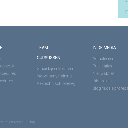
L
[
E
TEAM
IN DE MEDIA
CURSUSSEN
e
Actualiteiten
derzoek
Publicaties
Studiebijeenkomsten
rocedures
Nieuwsbrief
Incompany training
cedures
Uitspraken
Vaktechnisch overleg
Blog fiscale profes
cy- en cookieverklaring