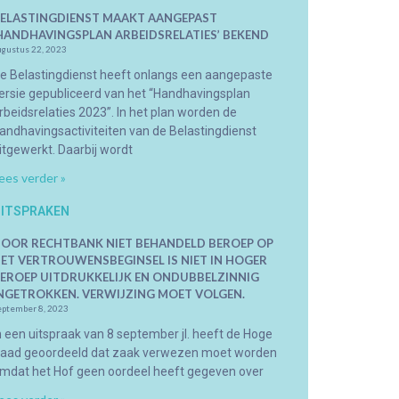
ELASTINGDIENST MAAKT AANGEPAST
HANDHAVINGSPLAN ARBEIDSRELATIES’ BEKEND
ugustus 22, 2023
e Belastingdienst heeft onlangs een aangepaste
ersie gepubliceerd van het “Handhavingsplan
rbeidsrelaties 2023”. In het plan worden de
andhavingsactiviteiten van de Belastingdienst
itgewerkt. Daarbij wordt
ees verder »
ITSPRAKEN
OOR RECHTBANK NIET BEHANDELD BEROEP OP
ET VERTROUWENSBEGINSEL IS NIET IN HOGER
EROEP UITDRUKKELIJK EN ONDUBBELZINNIG
NGETROKKEN. VERWIJZING MOET VOLGEN.
eptember 8, 2023
n een uitspraak van 8 september jl. heeft de Hoge
aad geoordeeld dat zaak verwezen moet worden
mdat het Hof geen oordeel heeft gegeven over