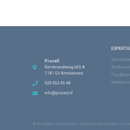
EXPERTIS
Introducti
ProceD
Rembrandtweg 665 A
Boekenon
1181 GV Amstelveen
Fiscale p
Inkeerpro
020 453 45 48
info@proced.nl
© All rechten voorbehouden |
Algemene voorwaarden
|
Priva