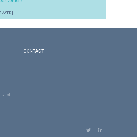
ees verder »
TWTR]
CONTACT
sional