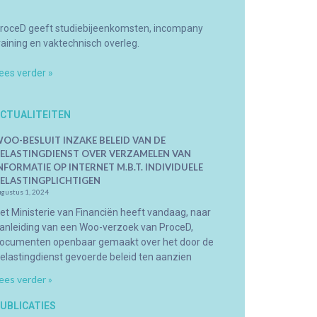
roceD geeft studiebijeenkomsten, incompany
raining en vaktechnisch overleg.
ees verder »
CTUALITEITEN
OO-BESLUIT INZAKE BELEID VAN DE
ELASTINGDIENST OVER VERZAMELEN VAN
NFORMATIE OP INTERNET M.B.T. INDIVIDUELE
ELASTINGPLICHTIGEN
ugustus 1, 2024
et Ministerie van Financiën heeft vandaag, naar
anleiding van een Woo-verzoek van ProceD,
ocumenten openbaar gemaakt over het door de
elastingdienst gevoerde beleid ten aanzien
ees verder »
UBLICATIES