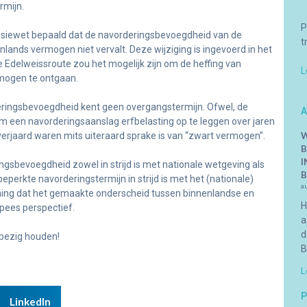
rmijn.
P
ccessiewet bepaald dat de navorderingsbevoegdheid van de
t
nlands vermogen niet vervalt. Deze wijziging is ingevoerd in het
e Edelweissroute zou het mogelijk zijn om de heffing van
L
rmogen te ontgaan.
eringsbevoegdheid kent geen overgangstermijn. Ofwel, de
A
m een navorderingsaanslag erfbelasting op te leggen over jaren
al verjaard waren mits uiteraard sprake is van “zwart vermogen”.
W
B
I
gsbevoegdheid zowel in strijd is met nationale wetgeving als
B
eperkte navorderingstermijn in strijd is met het (nationale)
a
ening dat het gemaakte onderscheid tussen binnenlandse en
H
opees perspectief.
a
d
 bezig houden!
B
L
P
LinkedIn