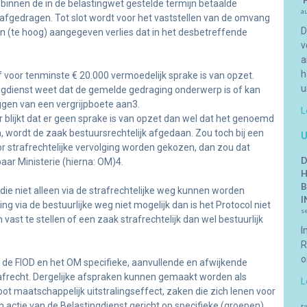
‘
g) binnen de in de belastingwet gestelde termijn betaalde
a
afgedragen. Tot slot wordt voor het vaststellen van de omvang
D
n (te hoog) aangegeven verlies dat in het desbetreffende
v
a
h
 voor tenminste € 20.000 vermoedelijk sprake is van opzet.
u
gdienst weet dat de gemelde gedraging onderwerp is of kan
ggen van een vergrijpboete aan3.
L
 blijkt dat er geen sprake is van opzet dan wel dat het genoemd
 wordt de zaak bestuursrechtelijk afgedaan. Zou toch bij een
U
r strafrechtelijke vervolging worden gekozen, dan zou dat
D
aar Ministerie (hierna: OM)4.
H
B
die niet alleen via de strafrechtelijke weg kunnen worden
I
g via de bestuurlijke weg niet mogelijk dan is het Protocol niet
s
vast te stellen of een zaak strafrechtelijk dan wel bestuurlijk
I
R
o
 de FIOD en het OM specifieke, aanvullende en afwijkende
afrecht. Dergelijke afspraken kunnen gemaakt worden als
L
t maatschappelijk uitstralingseffect, zaken die zich lenen voor
n actie van de Belastingdienst gericht op specifieke (groepen)