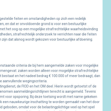
gestelde feiten en omstandigheden op zich een redelijk
n, en dat er onvoldoende grond is voor een bestuurlijke
met het oog op een mogelijke strafrechtelijke waarheidsvinding
eden, strafrechtelijk onderzoek te verrichten naar die feiten
ijn dat alsnog wordt gekozen voor bestuurlijke afdoening.
enstaande criteria de bij hem aangemelde zaken voor mogelijke
amengevat: zaken worden alleen voor mogelijke strafrechtelijke
 bestaat en het nadeel bedrag € 100.000 of meer bedraagt, dan
e aanvullende wegingscriteria.
gdienst, de FIOD en het OM deel. Hierin wordt getoetst of de
genomen aanmeldingsrichtlijnen terecht is aangemeld. Tevens
komt voor opsporing. Bij deze toetsing wordt met name gekeken
ok een nauwkeurige inschatting te worden gemaakt van het door
eid geboden, omdat voor de belastingplichtige veel op het spel