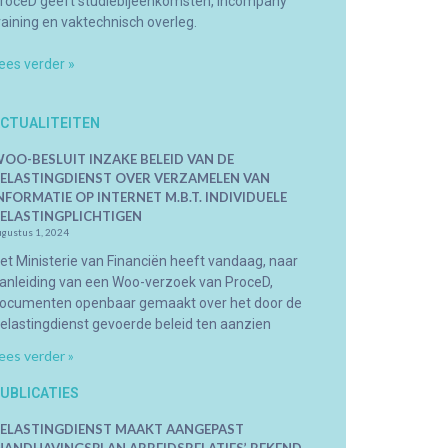
roceD geeft studiebijeenkomsten, incompany
raining en vaktechnisch overleg.
ees verder »
CTUALITEITEN
OO-BESLUIT INZAKE BELEID VAN DE
ELASTINGDIENST OVER VERZAMELEN VAN
NFORMATIE OP INTERNET M.B.T. INDIVIDUELE
ELASTINGPLICHTIGEN
ugustus 1, 2024
et Ministerie van Financiën heeft vandaag, naar
anleiding van een Woo-verzoek van ProceD,
ocumenten openbaar gemaakt over het door de
elastingdienst gevoerde beleid ten aanzien
ees verder »
UBLICATIES
ELASTINGDIENST MAAKT AANGEPAST