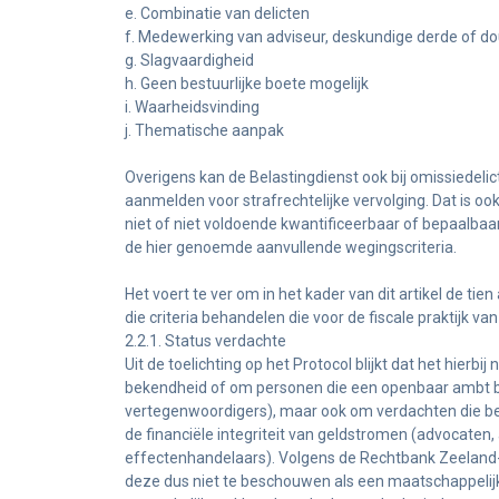
e. Combinatie van delicten
f. Medewerking van adviseur, deskundige derde of d
g. Slagvaardigheid
h. Geen bestuurlijke boete mogelijk
i. Waarheidsvinding
j. Thematische aanpak
Overigens kan de Belastingdienst ook bij omissiedelic
aanmelden voor strafrechtelijke vervolging. Dat is oo
niet of niet voldoende kwantificeerbaar of bepaalbaar
de hier genoemde aanvullende wegingscriteria.
Het voert te ver om in het kader van dit artikel de ti
die criteria behandelen die voor de fiscale praktijk van
2.2.1. Status verdachte
Uit de toelichting op het Protocol blijkt dat het hierbi
bekendheid of om personen die een openbaar ambt b
vertegenwoordigers), maar ook om verdachten die b
de financiële integriteit van geldstromen (advocaten,
effectenhandelaars). Volgens de Rechtbank Zeeland-
deze dus niet te beschouwen als een maatschappelij