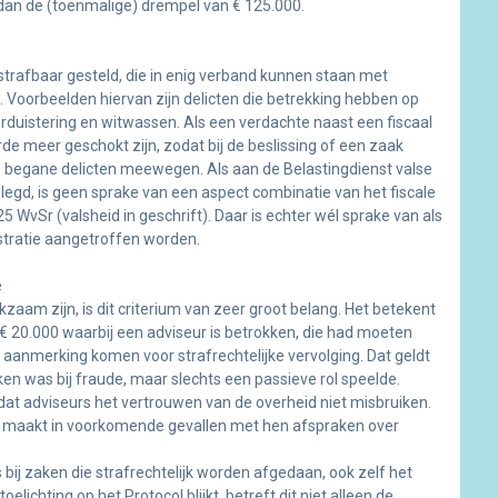
dan de (toenmalige) drempel van € 125.000.
trafbaar gesteld, die in enig verband kunnen staan met
t. Voorbeelden hiervan zijn delicten die betrekking hebben op
rduistering en witwassen. Als een verdachte naast een fiscaal
rde meer geschokt zijn, zodat bij de beslissing of een zaak
le begane delicten meewegen. Als aan de Belastingdienst valse
egd, is geen sprake van een aspect combinatie van het fiscale
25 WvSr (valsheid in geschrift). Daar is echter wél sprake van als
stratie aangetroffen worden.
e
kzaam zijn, is dit criterium van zeer groot belang. Het betekent
 20.000 waarbij een adviseur is betrokken, die had moeten
 aanmerking komen voor strafrechtelijke vervolging. Dat geldt
ken was bij fraude, maar slechts een passieve rol speelde.
dat adviseurs het vertrouwen van de overheid niet misbruiken.
en maakt in voorkomende gevallen met hen afspraken over
 bij zaken die strafrechtelijk worden afgedaan, ook zelf het
toelichting op het Protocol blijkt, betreft dit niet alleen de