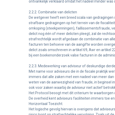
ontvankelijk verklaard omdat het nadeel minder was 
2.2.2. Combinatie van delicten
De wetgever heeft een breed scala van gedragingen s
strafbare gedragingen op het terrein van de fiscalitei
omkoping (steekpenningen), faillissementsfraude, ve
delict nog één of meer delicten pleegt, zal de rechtso
strafrechtelijk wordt afgedaan de combinatie van al
facturen ten behoeve van de aangifte worden overgel
delict zoals omschreven in artikel 69, Awr en artikel 2
bij een boekenonderzoek valse facturen in de admini
2.2.3. Medewerking van adviseur of deskundige derd
Met name voor adviseurs die in de fiscale praktijk wer
immers dat alle zaken met een nadeel van meer dan €
weten van de aanwezigheid van fraude, in beginsel in
ook voor zaken waarbij de adviseur niet actief betrok
Het Protocol beoogt met dit criterium te waarborgen 
De overheid kent adviseurs faciliteiten immers toe 
Horizontaal Toezicht.
Het logische gevolg hiervan is overigens dat adviseurs
risico loopt op strafrechtelijke vervolging. Zoals uit de 