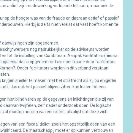
aan actief zijn medewerking verleende te lopen, maar ook de
eur op de hoogte was van de fraude en daaraan actief of passief
erbouwen. Hierbij is zelfs niet vereist dat vast hoeft komen te
of aanwijzingen zijn opgenomen.
l de schijnwerpers nog nadrukkelijker op de adviseurs worden
oten tot de instelling van Combiteam Aanpak Facilitators (hierna:
ngdienst dat is opgericht met als doel fraude door facilitators
komen7. Onder facilitators worden in dit verband verstaan
caten.
rs krijgen sneller te maken met het strafrecht als zij op enigerlei
rbij dus ook het passief blijven zitten kan leiden tot een
gen niet blind varen op de gegevens en inlichtingen die zij van
eid daarvan twijfelen, zelf nader onderzoek doen. De logische
 zal moeten nemen van een cliënt, als blijkt dat deze zich
plegen van een fiscaal delict, zoals het opzettelijk doen van een
ekwalificeerd. De maatschappij moet er op kunnen vertrouwen