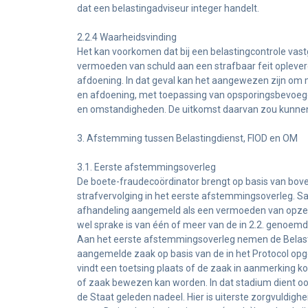
dat een belastingadviseur integer handelt.
2.2.4 Waarheidsvinding
Het kan voorkomen dat bij een belastingcontrole vast
vermoeden van schuld aan een strafbaar feit oplevere
afdoening. In dat geval kan het aangewezen zijn om 
en afdoening, met toepassing van opsporingsbevoegdh
en omstandigheden. De uitkomst daarvan zou kunnen z
3. Afstemming tussen Belastingdienst, FIOD en OM
3.1. Eerste afstemmingsoverleg
De boete-fraudecoördinator brengt op basis van bov
strafvervolging in het eerste afstemmingsoverleg. S
afhandeling aangemeld als een vermoeden van opzet
wel sprake is van één of meer van de in 2.2. genoemd
Aan het eerste afstemmingsoverleg nemen de Belastin
aangemelde zaak op basis van de in het Protocol op
vindt een toetsing plaats of de zaak in aanmerking 
of zaak bewezen kan worden. In dat stadium dient o
de Staat geleden nadeel. Hier is uiterste zorgvuldigh