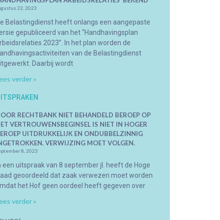
HANDHAVINGSPLAN ARBEIDSRELATIES’ BEKEND
ugustus 22, 2023
e Belastingdienst heeft onlangs een aangepaste
ersie gepubliceerd van het “Handhavingsplan
rbeidsrelaties 2023”. In het plan worden de
andhavingsactiviteiten van de Belastingdienst
itgewerkt. Daarbij wordt
ees verder »
ITSPRAKEN
OOR RECHTBANK NIET BEHANDELD BEROEP OP
ET VERTROUWENSBEGINSEL IS NIET IN HOGER
EROEP UITDRUKKELIJK EN ONDUBBELZINNIG
NGETROKKEN. VERWIJZING MOET VOLGEN.
eptember 8, 2023
n een uitspraak van 8 september jl. heeft de Hoge
aad geoordeeld dat zaak verwezen moet worden
mdat het Hof geen oordeel heeft gegeven over
ees verder »