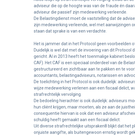
adviseur die op de hoogte was van de fraude én daar
adviseur die passief zijn medewerking verleende.
De Belastingdienst moet de vaststelling dat de advis
zijn medewerking verleende, wel met aanwijzingen ond
staan dat sprake is van een verdachte.
Het is jammer dat in het Protocol geen voorbeelden 
Duidelijk is wel dat met de invoering van dit Protoco
gericht. Al in 2013 heeft het toenmalige kabinet besl
CAF). Het CAF is een speciaal onderdeel van de Belasti
gestructureerd en zichtbaar aan te pakken en te voor
accountants, belastingadviseurs, notarissen en advo
De toelichting in het Protocol is ook duidelijk: adviseu
wijze medewerking verlenen aan een fiscaal delict, waa
strafrechtelijk vervolging.
De bedoeling hierachter is ook duidelijk: adviseurs mo
hun cliënt krijgen, maar moeten, als ze aan de juisth
consequentie hiervan is ook dat een adviseur afscheid
schuldig heeft gemaakt aan een fiscaal delict.
Uit diverse strafrechtelijke uitspraken8 blijkt dat het 
onjuiste aangifte, als buitengewoon ernstig wordt g