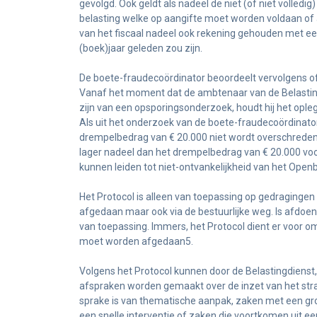
gevolgd. Ook geldt als nadeel de niet (of niet volledi
belasting welke op aangifte moet worden voldaan of 
van het fiscaal nadeel ook rekening gehouden met ee
(boek)jaar geleden zou zijn.
De boete-fraudecoördinator beoordeelt vervolgens of
Vanaf het moment dat de ambtenaar van de Belastin
zijn van een opsporingsonderzoek, houdt hij het ople
Als uit het onderzoek van de boete-fraudecoördinator
drempelbedrag van € 20.000 niet wordt overschreden,
lager nadeel dan het drempelbedrag van € 20.000 voo
kunnen leiden tot niet-ontvankelijkheid van het Openb
Het Protocol is alleen van toepassing op gedragingen 
afgedaan maar ook via de bestuurlijke weg. Is afdoenin
van toepassing. Immers, het Protocol dient er voor om 
moet worden afgedaan5.
Volgens het Protocol kunnen door de Belastingdienst,
afspraken worden gemaakt over de inzet van het str
sprake is van thematische aanpak, zaken met een groo
een snelle interventie of zaken die voortkomen uit ee