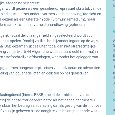
P
jke afdoening selecteert.
t
nger wordt gezien als een geïsoleerd, repressief sluitstuk van de
rbinding staat met andere vormen van handhaving, toezicht en
L
er gezien als een uiterste middel (ultimum remedium), maar
ere schakels in de (overheids)handhaving (optimum
A
mogelijk fiscaal delict aangemeld en geselecteerd wordt voor
en rol spelen. Daarbij zal ik in het bijzonder ingaan op de wijze
W
B
: OM) gezamenlijk besluiten tot al dan niet strafrechtelijke
I
eving van artikel 5:44 Algemene wet bestuursrecht (una via) in
B
en strafrechtelijke afdoeningen, waaronder het opleggen van
a
H
l opgenomen aangescherpte eisen voor adviseurs en advocaten.
a
andeling van douanedelicten en delicten op het gebied van
d
B
L
 Belastingdienst (hierna:BBBB) meldt de ambtenaar van de
 bij de boete-fraudecoördinator als het nadeel tenminste €
P
rstaan het bedrag aan belasting dat als gevolg van de in of over
B
of zou zijn geheven als de aangifte van belanghebbende was