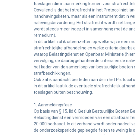
toeslagen die in aanmerking komen voor strafrechteli
Opvallend is dat het strafrecht in het Protocol niet la
handhavingsketen, maar als een instrument dat in ve
nalevingsbevordering. Het strafrecht wordt niet lang
wordt steeds meer ingezet in samenhang met de and
remedium).
In dit artikel zal ik uiteenzetten op welke wijze een 
strafrechtelijke afhandeling en welke criteria daarbij e
waarop Belastingdienst en Openbaar Ministerie (hierna
vervolging, de daarbij gehanteerde criteria en de nal
het kader van de samenloop van bestuurlijke boeten 
strafbeschikkingen.
Ook zal ik aandacht besteden aan de in het Protoco
In dit artikel laat ik de eventuele strafrechtelijk afh
toeslagen buiten beschouwing.
1. Aanmeldingsfase
Op basis van § 15, lid 6, Besluit Bestuurlijke Boeten
Belastingdienst een vermoeden van een strafbaar feit
20.000 bedraagt. In dit verband wordt onder nadeel ve
de onderzoeksperiode gepleegde feiten te weinig is 