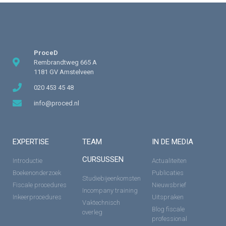
ProceD
Rembrandtweg 665 A
1181 GV Amstelveen
020 453 45 48
info@proced.nl
EXPERTISE
TEAM
IN DE MEDIA
CURSUSSEN
Introductie
Actualiteiten
Boekenonderzoek
Publicaties
Studiebijeenkomsten
Fiscale procedures
Nieuwsbrief
Incompany training
Inkeerprocedures
Uitspraken
Vaktechnisch
Blog fiscale
overleg
professional