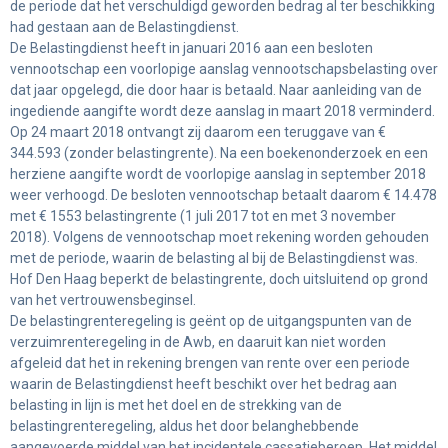
de periode dat het verschuldigd geworden bedrag al ter beschikking
had gestaan aan de Belastingdienst.
De Belastingdienst heeft in januari 2016 aan een besloten
vennootschap een voorlopige aanslag vennootschapsbelasting over
dat jaar opgelegd, die door haar is betaald. Naar aanleiding van de
ingediende aangifte wordt deze aanslag in maart 2018 verminderd.
Op 24 maart 2018 ontvangt zij daarom een teruggave van €
344.593 (zonder belastingrente). Na een boekenonderzoek en een
herziene aangifte wordt de voorlopige aanslag in september 2018
weer verhoogd. De besloten vennootschap betaalt daarom € 14.478
met € 1553 belastingrente (1 juli 2017 tot en met 3 november
2018). Volgens de vennootschap moet rekening worden gehouden
met de periode, waarin de belasting al bij de Belastingdienst was.
Hof Den Haag beperkt de belastingrente, doch uitsluitend op grond
van het vertrouwensbeginsel.
De belastingrenteregeling is geënt op de uitgangspunten van de
verzuimrenteregeling in de Awb, en daaruit kan niet worden
afgeleid dat het in rekening brengen van rente over een periode
waarin de Belastingdienst heeft beschikt over het bedrag aan
belasting in lijn is met het doel en de strekking van de
belastingrenteregeling, aldus het door belanghebbende
aangevoerde middel van het incidentele cassatieberoep. Het middel