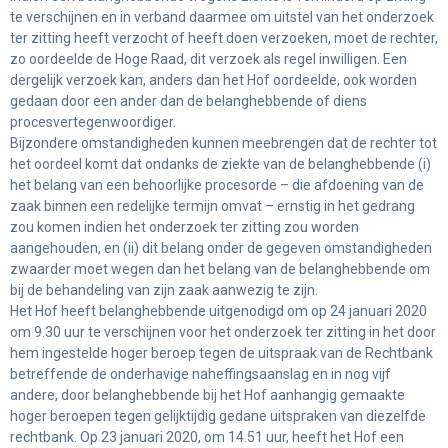
te verschijnen en in verband daarmee om uitstel van het onderzoek
ter zitting heeft verzocht of heeft doen verzoeken, moet de rechter,
zo oordeelde de Hoge Raad, dit verzoek als regel inwilligen. Een
dergelijk verzoek kan, anders dan het Hof oordeelde, ook worden
gedaan door een ander dan de belanghebbende of diens
procesvertegenwoordiger.
Bijzondere omstandigheden kunnen meebrengen dat de rechter tot
het oordeel komt dat ondanks de ziekte van de belanghebbende (i)
het belang van een behoorlijke procesorde – die afdoening van de
zaak binnen een redelijke termijn omvat – ernstig in het gedrang
zou komen indien het onderzoek ter zitting zou worden
aangehouden, en (ii) dit belang onder de gegeven omstandigheden
zwaarder moet wegen dan het belang van de belanghebbende om
bij de behandeling van zijn zaak aanwezig te zijn.
Het Hof heeft belanghebbende uitgenodigd om op 24 januari 2020
om 9.30 uur te verschijnen voor het onderzoek ter zitting in het door
hem ingestelde hoger beroep tegen de uitspraak van de Rechtbank
betreffende de onderhavige naheffingsaanslag en in nog vijf
andere, door belanghebbende bij het Hof aanhangig gemaakte
hoger beroepen tegen gelijktijdig gedane uitspraken van diezelfde
rechtbank. Op 23 januari 2020, om 14.51 uur, heeft het Hof een