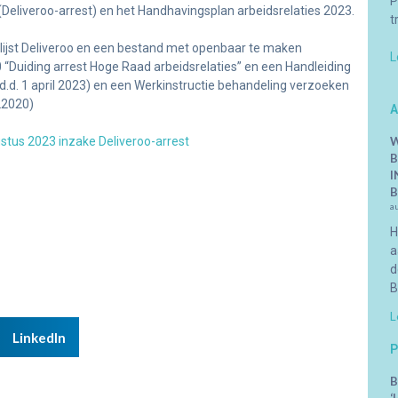
P
Deliveroo-arrest) en het Handhavingsplan arbeidsrelaties 2023.
t
rislijst Deliveroo en een bestand met openbaar te maken
L
uiding arrest Hoge Raad arbeidsrelaties” en een Handleiding
.d. 1 april 2023) en een Werkinstructie behandeling verzoeken
22020)
A
tus 2023 inzake Deliveroo-arrest
W
B
I
B
a
H
a
d
B
L
LinkedIn
P
B