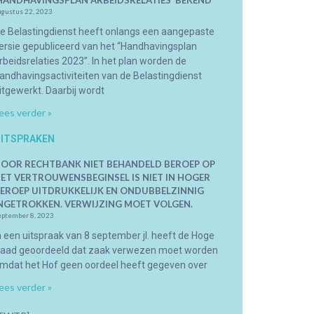
HANDHAVINGSPLAN ARBEIDSRELATIES’ BEKEND
ugustus 22, 2023
e Belastingdienst heeft onlangs een aangepaste
ersie gepubliceerd van het “Handhavingsplan
rbeidsrelaties 2023”. In het plan worden de
andhavingsactiviteiten van de Belastingdienst
itgewerkt. Daarbij wordt
ees verder »
ITSPRAKEN
OOR RECHTBANK NIET BEHANDELD BEROEP OP
ET VERTROUWENSBEGINSEL IS NIET IN HOGER
EROEP UITDRUKKELIJK EN ONDUBBELZINNIG
NGETROKKEN. VERWIJZING MOET VOLGEN.
eptember 8, 2023
n een uitspraak van 8 september jl. heeft de Hoge
aad geoordeeld dat zaak verwezen moet worden
mdat het Hof geen oordeel heeft gegeven over
ees verder »