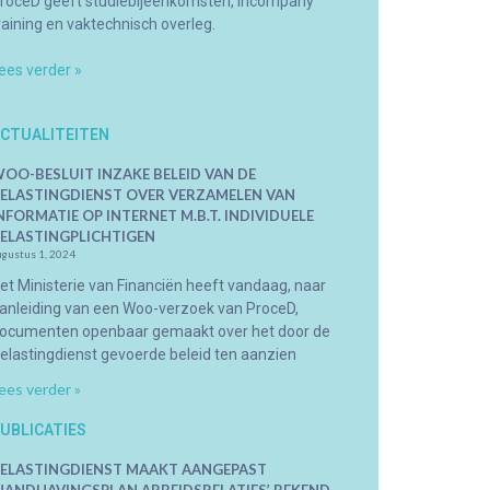
roceD geeft studiebijeenkomsten, incompany
raining en vaktechnisch overleg.
ees verder »
CTUALITEITEN
OO-BESLUIT INZAKE BELEID VAN DE
ELASTINGDIENST OVER VERZAMELEN VAN
NFORMATIE OP INTERNET M.B.T. INDIVIDUELE
ELASTINGPLICHTIGEN
ugustus 1, 2024
et Ministerie van Financiën heeft vandaag, naar
anleiding van een Woo-verzoek van ProceD,
ocumenten openbaar gemaakt over het door de
elastingdienst gevoerde beleid ten aanzien
ees verder »
UBLICATIES
ELASTINGDIENST MAAKT AANGEPAST