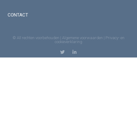
CONTACT
© All rechten voorbehouden |
Algemene voorwaarden
|
Privacy- en
cookieverklaring