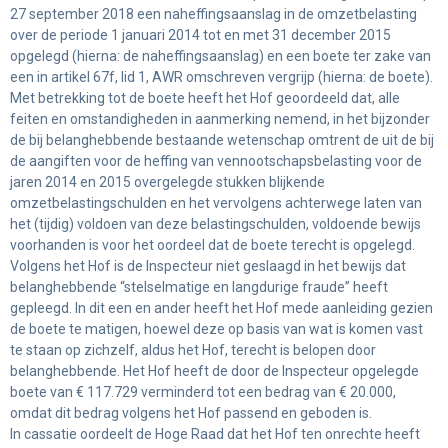
27 september 2018 een naheffingsaanslag in de omzetbelasting
over de periode 1 januari 2014 tot en met 31 december 2015
opgelegd (hierna: de naheffingsaanslag) en een boete ter zake van
een in artikel 67f, lid 1, AWR omschreven vergrijp (hierna: de boete).
Met betrekking tot de boete heeft het Hof geoordeeld dat, alle
feiten en omstandigheden in aanmerking nemend, in het bijzonder
de bij belanghebbende bestaande wetenschap omtrent de uit de bij
de aangiften voor de heffing van vennootschapsbelasting voor de
jaren 2014 en 2015 overgelegde stukken blijkende
omzetbelastingschulden en het vervolgens achterwege laten van
het (tijdig) voldoen van deze belastingschulden, voldoende bewijs
voorhanden is voor het oordeel dat de boete terecht is opgelegd.
Volgens het Hof is de Inspecteur niet geslaagd in het bewijs dat
belanghebbende “stelselmatige en langdurige fraude” heeft
gepleegd. In dit een en ander heeft het Hof mede aanleiding gezien
de boete te matigen, hoewel deze op basis van wat is komen vast
te staan op zichzelf, aldus het Hof, terecht is belopen door
belanghebbende. Het Hof heeft de door de Inspecteur opgelegde
boete van € 117.729 verminderd tot een bedrag van € 20.000,
omdat dit bedrag volgens het Hof passend en geboden is.
In cassatie oordeelt de Hoge Raad dat het Hof ten onrechte heeft