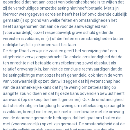
geoordeeld dat het aan opzet van belanghebbende is te wijten dat
zij de verschuldigde omzetbelasting niet heeft betaald. Met zijn
hiervoor weergegeven oordelen heeft het Hof onvoldoende duidelijk
gemaakt (i) op grond van welke feiten en omstandigheden het
heeft aangenomen dat aan de voor de aanwezigheid van
(voorwaardelijk) opzet respectievelijk grove schuld geldende
vereisten is voldaan, en (ii) of die feiten en omstandigheden buiten
redelijke twijfel zijn komen vast te staan.
De Hoge Raad verwijs de zaak en geeft het verwijzingshof een
uitgebreide verwijzingsopdracht: De enkele omstandigheid dat de
ten onrechte niet betaalde omzetbelasting zowel absoluut als
relatief omvangrijk is, kan niet de conclusie rechtvaardigen dat de
belastingplichtige met opzet heeft gehandeld, ook niet in de vorm
van voorwaardelijk opzet, dat wil zeggen dat hij wetenschap had
van de aanmerkelijke kans dat hij te weinig omzetbelasting op
aangifte zou voldoen en dat hij deze kans bovendien bewust heeft
aanvaard (op de koop toe heeft genomen). Ook de omstandigheid
dat stelselmatig en langdurig te weinig omzetbelasting op aangifte
is voldaan, brengt niet mee, ook niet in combinatie met de omvang
van de daarmee gemoeide bedragen, dat het gaat om fouten die
met (voorwaardelijk) opzet zijn gemaakt. De omstandigheid dat de
belastingplichtige zich ervan bewust had moeten zijn dat zijn