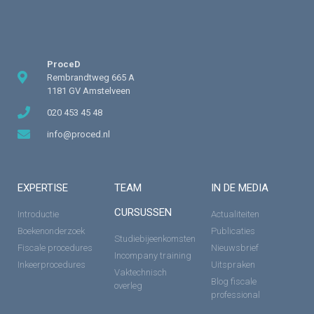
ProceD
Rembrandtweg 665 A
1181 GV Amstelveen
020 453 45 48
info@proced.nl
EXPERTISE
TEAM
IN DE MEDIA
CURSUSSEN
Introductie
Actualiteiten
Boekenonderzoek
Publicaties
Studiebijeenkomsten
Fiscale procedures
Nieuwsbrief
Incompany training
Inkeerprocedures
Uitspraken
Vaktechnisch
Blog fiscale
overleg
professional