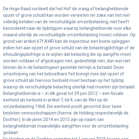
De Hoge Raad oordeelt dat het Hof de vraag of belanghebbende
opzet of grove schuld kan worden verweten ter zake van het niet
volledig betalen van de verschuldigde omzetbelasting, niet heeft
beoordeeld naar de tijdstippen waarop belanghebbende voor elke
maand uiterlijk de verschuldigde omzetbelasting moest voldoen. Op
grond van artikel 67f AWR kan de inspecteur een boete opleggen
indien het aan opzet of grove schuld van de belastingplichtige of de
inhoudingsplichtige is te wijten dat belasting die op aangifte moet
worden voldaan of afgedragen niet, gedeeltelijk niet, dan wel niet
binnen de in de belastingwet gestelde termijn is betaald. Deze
omschrijving van het beboetbare feit brengt mee dat opzet of
grove schuld als hiervoor bedoeld moet bestaan op het tijdstip
waarop de verschuldigde belasting uiterlijk had moeten zijn betaald.
Belanghebbende is – in elk geval tot 29 juni 2012 – een fiscale
eenheid als bedoeld in artikel 7, lid 4, van de Wet op de
omzetbelasting 1968. Die eenheid wordt gevormd door twee
besloten vennootschappen (hierna: de Holding respectievelijk de
Dochter). In de jaren 2014 en 2015 zijn op naam van
belanghebbende maandelijks aangiften voor de omzetbelasting
gedaan.
De Holding en de Dochter vormden tot 1 januari 2015 tevens een