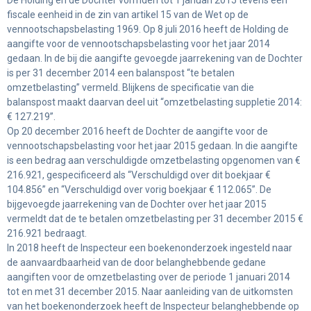
fiscale eenheid in de zin van artikel 15 van de Wet op de
vennootschapsbelasting 1969. Op 8 juli 2016 heeft de Holding de
aangifte voor de vennootschapsbelasting voor het jaar 2014
gedaan. In de bij die aangifte gevoegde jaarrekening van de Dochter
is per 31 december 2014 een balanspost “te betalen
omzetbelasting” vermeld. Blijkens de specificatie van die
balanspost maakt daarvan deel uit “omzetbelasting suppletie 2014:
€ 127.219”.
Op 20 december 2016 heeft de Dochter de aangifte voor de
vennootschapsbelasting voor het jaar 2015 gedaan. In die aangifte
is een bedrag aan verschuldigde omzetbelasting opgenomen van €
216.921, gespecificeerd als “Verschuldigd over dit boekjaar €
104.856” en “Verschuldigd over vorig boekjaar € 112.065”. De
bijgevoegde jaarrekening van de Dochter over het jaar 2015
vermeldt dat de te betalen omzetbelasting per 31 december 2015 €
216.921 bedraagt.
In 2018 heeft de Inspecteur een boekenonderzoek ingesteld naar
de aanvaardbaarheid van de door belanghebbende gedane
aangiften voor de omzetbelasting over de periode 1 januari 2014
tot en met 31 december 2015. Naar aanleiding van de uitkomsten
van het boekenonderzoek heeft de Inspecteur belanghebbende op