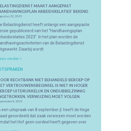
ELASTINGDIENST MAAKT AANGEPAST
HANDHAVINGSPLAN ARBEIDSRELATIES’ BEKEND
ugustus 22, 2023
e Belastingdienst heeft onlangs een aangepaste
ersie gepubliceerd van het “Handhavingsplan
rbeidsrelaties 2023”. In het plan worden de
andhavingsactiviteiten van de Belastingdienst
itgewerkt. Daarbij wordt
ees verder »
ITSPRAKEN
OOR RECHTBANK NIET BEHANDELD BEROEP OP
ET VERTROUWENSBEGINSEL IS NIET IN HOGER
EROEP UITDRUKKELIJK EN ONDUBBELZINNIG
NGETROKKEN. VERWIJZING MOET VOLGEN.
eptember 8, 2023
n een uitspraak van 8 september jl. heeft de Hoge
aad geoordeeld dat zaak verwezen moet worden
mdat het Hof geen oordeel heeft gegeven over