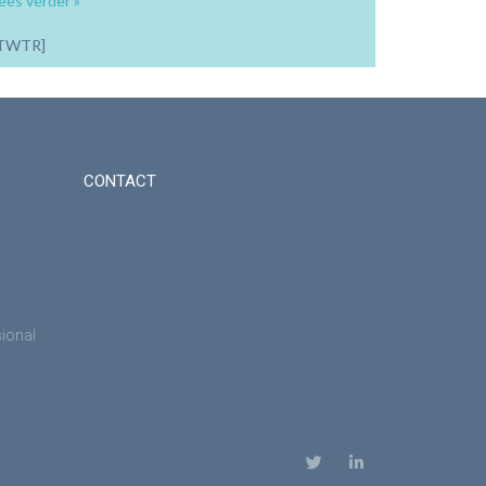
ees verder »
TWTR]
CONTACT
sional