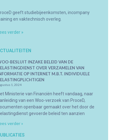
roceD geeft studiebijeenkomsten, incompany
raining en vaktechnisch overleg.
ees verder »
CTUALITEITEN
OO-BESLUIT INZAKE BELEID VAN DE
ELASTINGDIENST OVER VERZAMELEN VAN
NFORMATIE OP INTERNET M.B.T. INDIVIDUELE
ELASTINGPLICHTIGEN
ugustus 1, 2024
et Ministerie van Financiën heeft vandaag, naar
anleiding van een Woo-verzoek van ProceD,
ocumenten openbaar gemaakt over het door de
elastingdienst gevoerde beleid ten aanzien
ees verder »
UBLICATIES