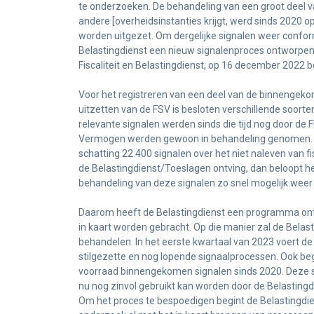
te onderzoeken. De behandeling van een groot deel va
andere [overheidsinstanties krijgt, werd sinds 2020
worden uitgezet. Om dergelijke signalen weer confo
Belastingdienst een nieuw signalenproces ontworpen. 
Fiscaliteit en Belastingdienst, op 16 december 2022 
Voor het registreren van een deel van de binnengeko
uitzetten van de FSV is besloten verschillende soorten
relevante signalen werden sinds die tijd nog door d
Vermogen werden gewoon in behandeling genomen. Sin
schatting 22.400 signalen over het niet naleven van fis
de Belastingdienst/Toeslagen ontving, dan beloopt het
behandeling van deze signalen zo snel mogelijk weer
Daarom heeft de Belastingdienst een programma ontw
in kaart worden gebracht. Op die manier zal de Belast
behandelen. In het eerste kwartaal van 2023 voert de
stilgezette en nog lopende signaalprocessen. Ook be
voorraad binnengekomen signalen sinds 2020. Deze ste
nu nog zinvol gebruikt kan worden door de Belastingd
Om het proces te bespoedigen begint de Belastingdie