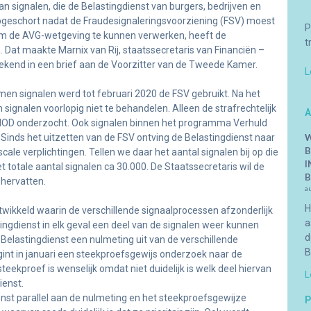
n signalen, die de Belastingdienst van burgers, bedrijven en
 opgeschort nadat de Fraudesignaleringsvoorziening (FSV) moest
P
rm de AVG-wetgeving te kunnen verwerken, heeft de
t
Dat maakte Marnix van Rij, staatssecretaris van Financiën –
bekend in een brief aan de Voorzitter van de Tweede Kamer.
L
men signalen werd tot februari 2020 de FSV gebruikt. Na het
 signalen voorlopig niet te behandelen. Alleen de strafrechtelijk
A
e FIOD onderzocht. Ook signalen binnen het programma Verhuld
ds het uitzetten van de FSV ontving de Belastingdienst naar
W
B
cale verplichtingen. Tellen we daar het aantal signalen bij op die
I
 totale aantal signalen ca 30.000. De Staatssecretaris wil de
B
 hervatten.
a
H
ikkeld waarin de verschillende signaalprocessen afzonderlijk
a
ingdienst in elk geval een deel van de signalen weer kunnen
d
 Belastingdienst een nulmeting uit van de verschillende
B
gint in januari een steekproefsgewijs onderzoek naar de
ekproef is wenselijk omdat niet duidelijk is welk deel hiervan
L
ienst.
nst parallel aan de nulmeting en het steekproefsgewijze
P