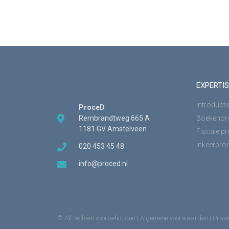
EXPERTIS
Introducti
ProceD
Rembrandtweg 665 A
Boekenon
1181 GV Amstelveen
Fiscale p
Inkeerpro
020 453 45 48
info@proced.nl
© All rechten voorbehouden |
Algemene voorwaarden
|
Priva