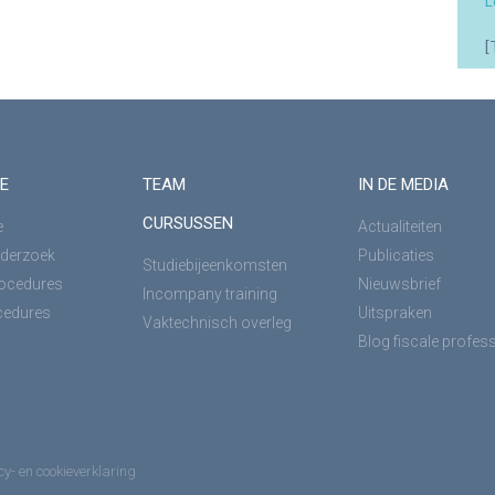
L
[
E
TEAM
IN DE MEDIA
CURSUSSEN
e
Actualiteiten
derzoek
Publicaties
Studiebijeenkomsten
rocedures
Nieuwsbrief
Incompany training
cedures
Uitspraken
Vaktechnisch overleg
Blog fiscale profes
cy- en cookieverklaring