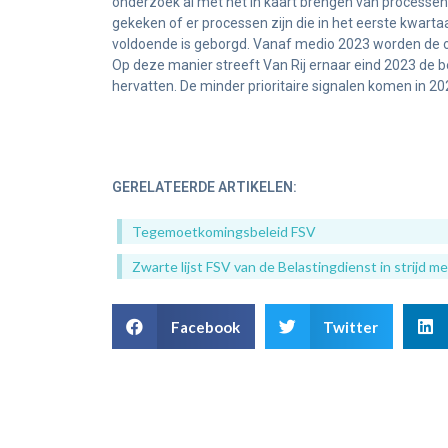
onderzoek al met het in kaart brengen van processen wa
gekeken of er processen zijn die in het eerste kwar
voldoende is geborgd. Vanaf medio 2023 worden de ove
Op deze manier streeft Van Rij ernaar eind 2023 de b
hervatten. De minder prioritaire signalen komen in 2
GERELATEERDE ARTIKELEN:
Tegemoetkomingsbeleid FSV
Zwarte lijst FSV van de Belastingdienst in strijd m
Facebook
Twitter