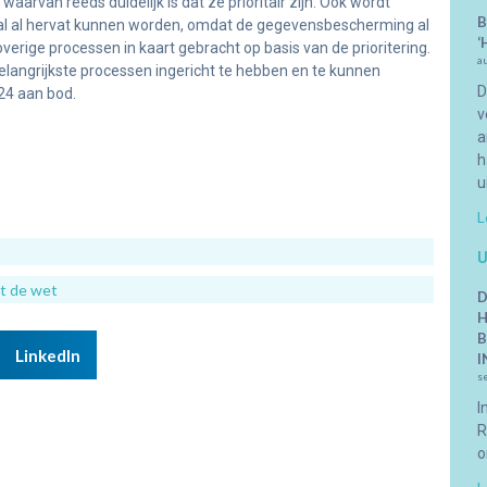
arvan reeds duidelijk is dat ze prioritair zijn. Ook wordt
B
taal al hervat kunnen worden, omdat de gegevensbescherming al
‘
rige processen in kaart gebracht op basis van de prioritering.
a
elangrijkste processen ingericht te hebben en te kunnen
D
024 aan bod.
v
a
h
u
L
U
et de wet
D
H
B
LinkedIn
I
s
I
R
o