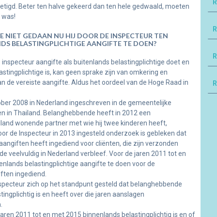
R
etigd. Beter ten halve gekeerd dan ten hele gedwaald, moeten
 was!
R
E NIET GEDAAN NU HIJ DOOR DE INSPECTEUR TEN
DS BELASTINGPLICHTIGE AANGIFTE TE DOEN?
R
 inspecteur aangifte als buitenlands belastingplichtige doet en
lastingplichtige is, kan geen sprake zijn van omkering en
n de vereiste aangifte. Aldus het oordeel van de Hoge Raad in
R
ober 2008 in Nederland ingeschreven in de gemeentelijke
ven in Thailand. Belanghebbende heeft in 2012 een
land wonende partner met wie hij twee kinderen heeft,
oor de Inspecteur in 2013 ingesteld onderzoek is gebleken dat
ngiften heeft ingediend voor cliënten, die zijn verzonden
 veelvuldig in Nederland verbleef. Voor de jaren 2011 tot en
nlands belastingplichtige aangifte te doen voor de
ften ingediend.
nspecteur zich op het standpunt gesteld dat belanghebbende
ingplichtig is en heeft over die jaren aanslagen
.
aren 2011 tot en met 2015 binnenlands belastingplichtig is en of