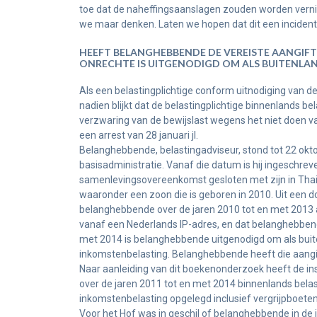
toe dat de naheffingsaanslagen zouden worden verni
we maar denken. Laten we hopen dat dit een incident
HEEFT BELANGHEBBENDE DE VEREISTE AANGIFT
ONRECHTE IS UITGENODIGD OM ALS BUITENLAN
Als een belastingplichtige conform uitnodiging van de
nadien blijkt dat de belastingplichtige binnenlands be
verzwaring van de bewijslast wegens het niet doen va
een arrest van 28 januari jl.
Belanghebbende, belastingadviseur, stond tot 22 okt
basisadministratie. Vanaf die datum is hij ingeschre
samenlevingsovereenkomst gesloten met zijn in Thai
waaronder een zoon die is geboren in 2010. Uit een d
belanghebbende over de jaren 2010 tot en met 2013 aa
vanaf een Nederlands IP-adres, en dat belanghebbende
met 2014 is belanghebbende uitgenodigd om als buite
inkomstenbelasting. Belanghebbende heeft die aangi
Naar aanleiding van dit boekenonderzoek heeft de i
over de jaren 2011 tot en met 2014 binnenlands belast
inkomstenbelasting opgelegd inclusief vergrijpboeten
Voor het Hof was in geschil of belanghebbende in de j