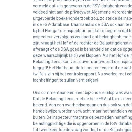
vermeld dat zijn gegevens in de FSV-databank van de
voldeed niet aan de privacywet Algemene Verordeni
uitgevoerde boekenonderzoek zou, zo stelde de inspec
in de FSV-database. Daarnaast is de DGA ook aan te m
bij het Hof gaf de inspecteur toe dat hij begreep dat
inspecteur vervolgens verklaart dat belanghebbende in
zijn, vraagt het Hof of de rechter de Belastingdienst 
afvraagt of de DGA goed is behandeld en dat de opge
deze waarschijnlijk (sic!) wel kloppen. Als het Hof d
Belastingdienst kan vertrouwen, antwoordt de inspect
begrijpt! Het Hof houdt de Inspecteur voor dat de bal b
twijfels zijn bij het controlerapport. Na overleg met 
loonheffingen te zullen vernietigen!
Ons commentaar: Een zeer bijzondere uitspraak waar
Dat de Belastingdienst met de hele FSV-affaire al e
bekend. Van een overheidsorgaan en dus ook van de B
handelswijze worden verwacht maar het handelen van
buiten! De inspecteur trachtte de bestreden naheffi
belastingplichtige die is opgenomen in de FSV datab
tot twee keer toe de vraag voorlegt of de Belastingdie