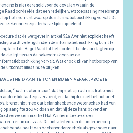
rlenging is niet geregeld voor de gevallen waarin de
oge Raad oordeelde dat een redelijke wetstoepassing meebrengt
 wel op het moment waarop de informatiebeschikking vervalt. De
erzekeringen zijn derhalve tijdig opgelegd.
dure dat de wetgever in artikel 52a Awr niet expliciet heeft
nslag wordt verlengd indien de informatiebeschikking komt te
ssing komt de Hoge Raad tot het oordeel dat de aanslagtermijn
iode die ligt tussen de bekendmaking van de
ormatiebeschikking vervalt. Wat er ook zij van het beroep van
e uitkomst alleszins te billijken.
WUSTHEID AAN TE TONEN BIJ EEN VERGRIJPBOETE
ar, “had moeten inzien” dat hij met zijn administratie niet
ndere lidstaat zijn vervoerd, en dat hij dus niet het nultarief
to’s, brengt niet mee dat belanghebbende wetenschap had van
ng op aangifte zou voldoen en dat hij deze kans bovendien
 Raad verwezen naar het Hof Arnhem-Leeuwarden.
an een eenmanszaak. De activiteiten van de onderneming
 belanghebbende heeft een boekenonderzoek plaatsgevonden naar