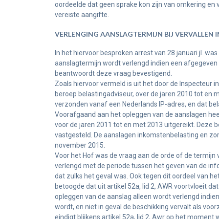
oordeelde dat geen sprake kon zijn van omkering en 
vereiste aangifte.
VERLENGING AANSLAGTERMIJN BIJ VERVALLEN 
In het hiervoor besproken arrest van 28 januari jl. w
aanslagtermijn wordt verlengd indien een afgegeven 
beantwoordt deze vraag bevestigend.
Zoals hiervoor vermeld is uit het door de Inspecteur
beroep belastingadviseur, over de jaren 2010 tot en m
verzonden vanaf een Nederlands IP-adres, en dat bel
Voorafgaand aan het opleggen van de aanslagen hee
voor de jaren 2011 tot en met 2013 uitgereikt. Deze be
vastgesteld. De aanslagen inkomstenbelasting en zo
november 2015.
Voor het Hof was de vraag aan de orde of de termijn
verlengd met de periode tussen het geven van de inf
dat zulks het geval was. Ook tegen dit oordeel van
betoogde dat uit artikel 52a, lid 2, AWR voortvloeit d
opleggen van de aanslag alleen wordt verlengd indien
wordt, en niet in geval de beschikking vervalt als voor
eindigt blijkens artikel 52a, lid 2, Awr op het momen