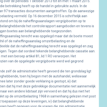
g over de periodes 1 oktober 2013 tot en met 1 maart 2015.
e betrekking heeft op de handel in gebruikte auto’s. In de
van 97 transacties documenten aangetroffen. Op de aanwezige
asting vermeld. Op 16 december 2015 is schriftelijk aan
nd om bij de naheffingsaanslagen vergrijpboeten op te
 belanghebbende het controlerapport aangeboden en tevens is
 leggen boetes aan belanghebbende toegezonden.
effingsaanslag terecht was opgelegd maar dat de boete moest
il of de naheffingsaanslag omzetbelasting en de
ordeelde dat de naheffingsaanslag terecht was opgelegd en zag
tigen. Tegen dat oordeel tekende belanghebbende cassatie aan.
met een beroep artikel 81, lid 1 RO verworpen. Het
nzien van de opgelegde vergrijpboete werd wel gegrond
e zelf de administratie heeft gevoerd die ten grondslag ligt
langhebbende, toen hij begon met de autohandel, weliswaar
later zonder goede verklaring is gestopt, iii) dat
ien dat hij met deze gebrekkige documentatie niet aannemelijk
ar een andere lidstaat zijn vervoerd en dat hij dus niet het
an de Wet op de omzetbelasting 1968 in samenhang gelezen met post
ht toepassen op deze leveringen, iv) dat belanghebbende
gen heeft gegeven voor de vragen die zijn administratie