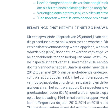
Heeft belanghebbende de vereiste aangifte nie
om als buitenlands belastingplichtige aangifte
Verlenging aanslagtermijn bij vervallen inform
“Had moeten weten” is onvoldoende om bewusth
BELASTINGDIENST NEEMT HET NIET ZO NAUW M
Uit een opvallende uitspraak van 25 januari jl. van h
die procedure niet zo nauw nam met de waarheid. Dit 
een besloten vennootschap waren opgelegd, waarvan
Voorziening (FSV), door het Hof werden vernietigd. V
belanghebbende tot een bedrag van maar liefst € 25.
De Inspecteur heeft vanaf 10 november 2016 een bo
dochtervennootschappen. Daarbij is onder meer de a
2012 tot en met 2015 van belanghebbende onderzoch
controlerapport opgemaakt. In het controlerapport wo
vennootschapsbelasting, de omzetbelasting en de loo
uitvloeisel van het controlerapport. De inspecteur is 
grootaandeelhouder (DGA) moet worden gesteld op ee
op de loonbelasting 1964. In het controlerapport w
loonheffingen over de jaren 2013, 2014 en 2015 niet 
Tijdens de procedure bij het Hof Arnhem-Leeuwarden