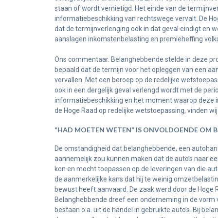
staan of wordt vernietigd. Het einde van de termijnve
informatiebeschikking van rechtswege vervalt. De H
dat de termijnverlenging ook in dat geval eindigt en
aanslagen inkomstenbelasting en premieheffing volksv
Ons commentaar. Belanghebbende stelde in deze proce
bepaald dat de termijn voor het opleggen van een aa
vervallen. Met een beroep op de redelijke wetstoepa
ook in een dergelijk geval verlengd wordt met de per
informatiebeschikking en het moment waarop deze inf
de Hoge Raad op redelijke wetstoepassing, vinden wij d
“HAD MOETEN WETEN” IS ONVOLDOENDE OM BE
De omstandigheid dat belanghebbende, een autohandela
aannemelijk zou kunnen maken dat de auto’s naar een a
kon en mocht toepassen op de leveringen van die au
de aanmerkelijke kans dat hij te weinig omzetbelasti
bewust heeft aanvaard. De zaak werd door de Hoge
Belanghebbende dreef een onderneming in de vorm v
bestaan o.a. uit de handel in gebruikte auto’s. Bij