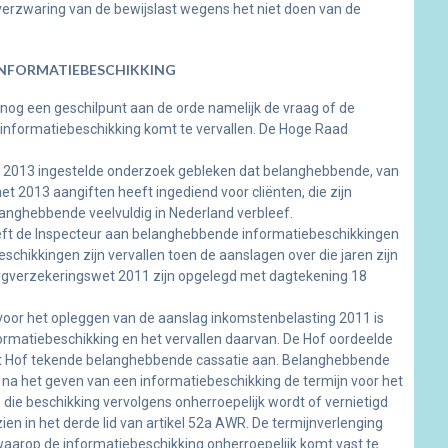
verzwaring van de bewijslast wegens het niet doen van de
INFORMATIEBESCHIKKING
as nog een geschilpunt aan de orde namelijk de vraag of de
informatiebeschikking komt te vervallen. De Hoge Raad
 in 2013 ingestelde onderzoek gebleken dat belanghebbende, van
et 2013 aangiften heeft ingediend voor cliënten, die zijn
anghebbende veelvuldig in Nederland verbleef.
ft de Inspecteur aan belanghebbende informatiebeschikkingen
schikkingen zijn vervallen toen de aanslagen over die jaren zijn
rgverzekeringswet 2011 zijn opgelegd met dagtekening 18
 voor het opleggen van de aanslag inkomstenbelasting 2011 is
ormatiebeschikking en het vervallen daarvan. De Hof oordeelde
 het Hof tekende belanghebbende cassatie aan. Belanghebbende
at na het geven van een informatiebeschikking de termijn voor het
 die beschikking vervolgens onherroepelijk wordt of vernietigd
zien in het derde lid van artikel 52a AWR. De termijnverlenging
t waarop de informatiebeschikking onherroepelijk komt vast te