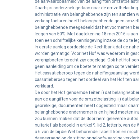
de aanvaardbaarheid van de aangiften omzetbelastin
Daarbij is onderzoek gedaan naar de omzetbelasting di
administratie van belanghebbende zijn ten aanzien 
verkoopfacturen heeft belanghebbende geen omzetbel
belanghebbende meegedeeld dat het voornemen besto
leggen van 50%. Met dagtekening 18 mei 2016 is aan
toen een schriftelijke kennisgeving inzake de op te
In eerste aanleg oordeelde de Rechtbank dat de nah
worden gematigd. Voor het Hof was wederom in gesch
vergrijpboeten terecht zijn opgelegd. Ook het Hof o
geen aanleiding om de boete te matigen cq te vernie
Het cassatieberoep tegen de naheffingsaanslag werd 
cassatieberoep tegen het oordeel van het Hof ten aa
verklaard.
De door het Hof genoemde feiten i) dat belanghebbend
aan de aangiften voor de omzetbelasting, ii) dat be
gebrekkige, documenten heeft opgesteld maar daarmee 
belanghebbende ondernemer is en hij had moeten inz
zou kunnen maken dat de door hem geleverde auto’s na
nultarief als bedoeld in artikel 9, lid 2, letter b, v
a.6 van de bij die Wet behorende Tabel II kon en moc
desgevraagd op de zitting ongeloofwaardige verklarin