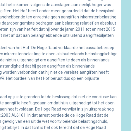
dat het inkomen volgens de aanslagen aanzienlijk hoger was
iften. Het Hof heeft onder meer geoordeeld dat de bewijslast
elanghebbende ten onrechte geen aangiften inkomstenbelasting
e daardoor gemiste bedragen aan belasting relatief en absoluut
en zijn van het feit dat hij over de jaren 2011 tot en met 2015
t niet af dat aan belanghebbende uitsluitend aangiftebiljetten
eel van het Hof. De Hoge Raad verklaarde het cassatieberoep
 inkomstenbelasting te doen als buitenlands belastingplichtige
 niet is uitgenodigd om aangiften te doen als binnenlands
omstandigheid dat hij geen aangiften als binnenlands
g worden verbonden dat hij niet de vereiste aangiften heeft
 AWR. Het oordeel van het Hof berust dus op een onjuiste
op juiste gronden tot de beslissing dat niet de conclusie kan
e aangifte heeft gedaan omdat hij is uitgenodigd tot het doen
raan heeft voldaan. De Hoge Raad verwijst in zijn uitspraak nog
R:2003:AL6161. In dat arrest oordeelde de Hoge Raad dat de
ls gevolg van een uit de wet voortvloeiende belastingschuld,
giftebiljet. In dat licht is het ook terecht dat de Hoge Raad