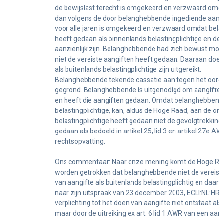
de bewijslast terecht is omgekeerd en verzwaard om
dan volgens de door belanghebbende ingediende aang
voor alle jaren is omgekeerd en verzwaard omdat b
heeft gedaan als binnenlands belastingplichtige en d
aanzienlijk zijn. Belanghebbende had zich bewust moet
niet de vereiste aangiften heeft gedaan. Daaraan doe
als buitenlands belastingplichtige zijn uitgereikt.
Belanghebbende tekende cassatie aan tegen het oord
gegrond. Belanghebbende is uitgenodigd om aangiften
en heeft die aangiften gedaan. Omdat belanghebbende
belastingplichtige, kan, aldus de Hoge Raad, aan de 
belastingplichtige heeft gedaan niet de gevolgtrekkin
gedaan als bedoeld in artikel 25, lid 3 en artikel 27e
rechtsopvatting.
Ons commentaar: Naar onze mening komt de Hoge Raad 
worden getrokken dat belanghebbende niet de vereist
van aangifte als buitenlands belastingplichtig en daa
naar zijn uitspraak van 23 december 2003, ECLI:NL:H
verplichting tot het doen van aangifte niet ontstaat a
maar door de uitreiking ex art. 6 lid 1 AWR van een aan