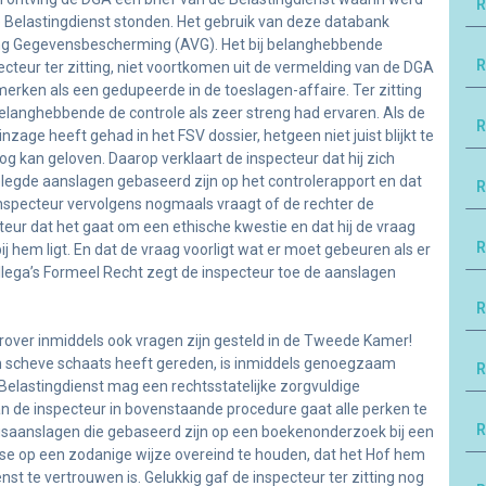
R
 Belastingdienst stonden. Het gebruik van deze databank
ng Gegevensbescherming (AVG). Het bij belanghebbende
R
teur ter zitting, niet voortkomen uit de vermelding van de DGA
erken als een gedupeerde in de toeslagen-affaire. Ter zitting
 belanghebbende de controle als zeer streng had ervaren. Als de
R
zage heeft gehad in het FSV dossier, hetgeen niet juist blijkt te
nog kan geloven. Daarop verklaart de inspecteur dat hij zich
legde aanslagen gebaseerd zijn op het controlerapport en dat
R
e inspecteur vervolgens nogmaals vraagt of de rechter de
eur dat het gaat om een ethische kwestie en dat hij de vraag
R
ij hem ligt. En dat de vraag voorligt wat er moet gebeuren als er
collega’s Formeel Recht zegt de inspecteur toe de aanslagen
R
over inmiddels ook vragen zijn gesteld in de Tweede Kamer!
en scheve schaats heeft gereden, is inmiddels genoegzaam
R
elastingdienst mag een rechtsstatelijke zorgvuldige
 de inspecteur in bovenstaande procedure gaat alle perken te
R
ngsaanslagen die gebaseerd zijn op een boekenonderzoek bij een
ase op een zodanige wijze overeind te houden, dat het Hof hem
nst te vertrouwen is. Gelukkig gaf de inspecteur ter zitting nog