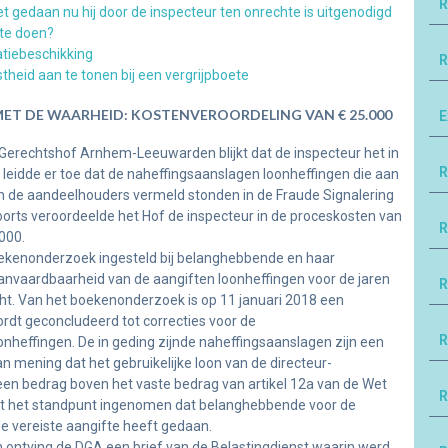
R
t gedaan nu hij door de inspecteur ten onrechte is uitgenodigd
 te doen?
atiebeschikking
R
eid aan te tonen bij een vergrijpboete
ET DE WAARHEID: KOSTENVEROORDELING VAN € 25.000
E
et Gerechtshof Arnhem-Leeuwarden blijkt dat de inspecteur het in
R
leidde er toe dat de naheffingsaanslagen loonheffingen die aan
 de aandeelhouders vermeld stonden in de Fraude Signalering
oorts veroordeelde het Hof de inspecteur in de proceskosten van
R
000.
ekenonderzoek ingesteld bij belanghebbende en haar
anvaardbaarheid van de aangiften loonheffingen voor de jaren
R
t. Van het boekenonderzoek is op 11 januari 2018 een
rdt geconcludeerd tot correcties voor de
R
nheffingen. De in geding zijnde naheffingsaanslagen zijn een
van mening dat het gebruikelijke loon van de directeur-
n bedrag boven het vaste bedrag van artikel 12a van de Wet
R
ordt het standpunt ingenomen dat belanghebbende voor de
de vereiste aangifte heeft gedaan.
 ontving de DGA een brief van de Belastingdienst waarin werd