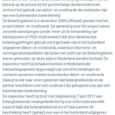
inbreuk op de privacy bij het grootschalige derdenonderzoek
omtrent het gebruik van debet- en creditcards die verbonden zijn
aan een buitenlandse bankrekening.
De Belastingdienst is in december 2009 (officieel) gestart met het
project debet- en creditcards. De aanleiding voor het project waren
concrete aanwijzingen (onder meer uit de behandeling van
inkeerposten en FIOD-onderzoeken) dat door Nederlandse
belastingplichtigen gebruik werd gemaakt van in het buitenland
uitgegeven debet- en creditcards, waardoor inkomens- en
vermogensbestanddelen die buiten het zicht van de Belastingdienst
waren gehouden, op deze wijze in Nederland werden besteed. De
inspecteur heeft bij betaalverwerkers in Nederland alle
transactiegegevens opgevraagd van verrichte betalingen en
contante opnames middels buitenlandse debet- en creditcards.
Daaruit is ook naar voren gekomen dat belanghebbende en de
partner beschikten over een creditcard die gekoppeld was aan een
buitenlandse bankrekening.
De inspecteur heeft bij brief met dagtekening 7 april 2017 aan
belanghebbende medegedeeld dat hij over informatie beschikt
waaruit blijkt dat belanghebbende en/of haar partner de
beschikking heeft (gehad) over een in het buitenland uitgegeven