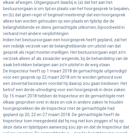
elkaar afwegen. Uitgangspunt daarbij is (a) dat het aan het
bestuursorgaan is om tijd en plaats van het hoorgesprek te bepalen,
en (b) dat geen regel of beginsel meebrengt dat een hoorgesprek
alleen kan worden gehouden op een plaats en tijdstip die de
belanghebbende en diens gemachtigde uitkomen, bijvoorbeeld in
verband met andere verplichtingen.
Indien het bestuursorgaan een hoorgesprek heeft gepland, zal het
een redelijk verzoek van de belanghebbende om uitstel van dat
gesprek als regel moeten inwilligen. Het bestuursorgaan wijst zo’n
verzoek alleen af als zwaarder wegende, bij de behandeling van de
zaak betrokken belangen aan zo’n uitstel in de weg staan.
De Inspecteur heeft op 1 maart 2018 de gemachtigde uitgenodigd
voor een gesprek op 22 maart 2018 om te worden gehoord over
een zevental bezwaren voordat hij daarop zou gaan beslissen. Het
betrof een derde uitnodiging voor een hoorgesprek in deze zaken.
Op 15 maart 2018 hebben de Inspecteur en de gemachtigde met
elkaar gesproken over in deze en ook in andere zaken te houden
hoorgesprekken die de Inspecteur met de gemachtigde had
gepland op 20, 22 en 27 maart 2018. De gemachtigde heeft de
Inspecteur toen meegedeeld dat hij nog niet kon zeggen of hij op
deze data en tijdstippen aanwezig zou zijn en dat de Inspecteur dat