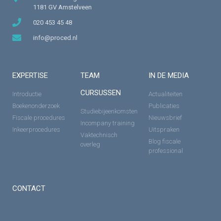
1181 GV Amstelveen
020 453 45 48
info@proced.nl
EXPERTISE
TEAM
IN DE MEDIA
CURSUSSEN
Introductie
Actualiteiten
Boekenonderzoek
Publicaties
Studiebijeenkomsten
Fiscale procedures
Nieuwsbrief
Incompany training
Inkeerprocedures
Uitspraken
Vaktechnisch
Blog fiscale
overleg
professional
CONTACT