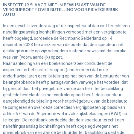
INSPECTEUR SLAAGT NIET IN BEWIJSLAST VAN DE
VERGRIJPBOETE OVER BIJTELLING VOOR PRIVÉGEBRUIK
AUTO
In een geschil over de vraag of de inspecteur al dan niet terecht een
naheffingsaanslag loonheffingen verhoogd met een vergrijpboete
heeft opgelegd, oordeelde de Rechtbank Gelderland op 14
december 2023 ten aanzien van de boete dat de inspecteur niet
geslaagd is in de op zijn schouders rustende bewijslast dat sprake
was van (voorwaardelijk) opzet.
Naar aanleiding van een boekenonderzoek concludeert de
inspecteur in het controlerapport (onder meer) dat in de
onderhavige jaren geen bijtelling op het loon van de bestuurder van
belanghebbende heeft plaatsgevonden vanwege het voordeel dat
hij genoot door het privégebruik van de aan hem ter beschikking
gestelde bestelauto. In het controlerapport heeft de inspecteur
aangekondigd de bijtelling voor het privégebruik van de bestelauto
te corrigeren en over deze correcties vergrijpboeten op basis van
artikel 67f van de Algemene wet inzake rijksbelastingen (AWR) op
te leggen. De rechtbank oordeelde dat de inspecteur terecht een
naheffingsaanslag loonheffingen heeft opgelegd wegens het
privégebruik van een aan de bestuurder ter beschikking gestelde