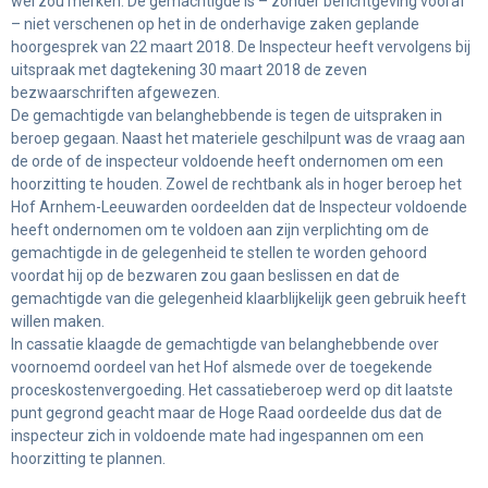
wel zou merken. De gemachtigde is – zonder berichtgeving vooraf
– niet verschenen op het in de onderhavige zaken geplande
hoorgesprek van 22 maart 2018. De Inspecteur heeft vervolgens bij
uitspraak met dagtekening 30 maart 2018 de zeven
bezwaarschriften afgewezen.
De gemachtigde van belanghebbende is tegen de uitspraken in
beroep gegaan. Naast het materiele geschilpunt was de vraag aan
de orde of de inspecteur voldoende heeft ondernomen om een
hoorzitting te houden. Zowel de rechtbank als in hoger beroep het
Hof Arnhem-Leeuwarden oordeelden dat de Inspecteur voldoende
heeft ondernomen om te voldoen aan zijn verplichting om de
gemachtigde in de gelegenheid te stellen te worden gehoord
voordat hij op de bezwaren zou gaan beslissen en dat de
gemachtigde van die gelegenheid klaarblijkelijk geen gebruik heeft
willen maken.
In cassatie klaagde de gemachtigde van belanghebbende over
voornoemd oordeel van het Hof alsmede over de toegekende
proceskostenvergoeding. Het cassatieberoep werd op dit laatste
punt gegrond geacht maar de Hoge Raad oordeelde dus dat de
inspecteur zich in voldoende mate had ingespannen om een
hoorzitting te plannen.