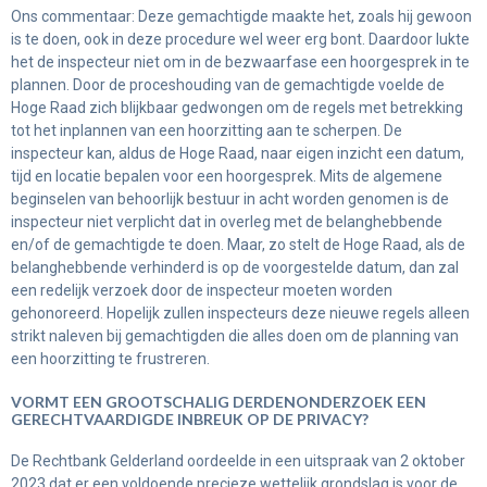
Ons commentaar: Deze gemachtigde maakte het, zoals hij gewoon
is te doen, ook in deze procedure wel weer erg bont. Daardoor lukte
het de inspecteur niet om in de bezwaarfase een hoorgesprek in te
plannen. Door de proceshouding van de gemachtigde voelde de
Hoge Raad zich blijkbaar gedwongen om de regels met betrekking
tot het inplannen van een hoorzitting aan te scherpen. De
inspecteur kan, aldus de Hoge Raad, naar eigen inzicht een datum,
tijd en locatie bepalen voor een hoorgesprek. Mits de algemene
beginselen van behoorlijk bestuur in acht worden genomen is de
inspecteur niet verplicht dat in overleg met de belanghebbende
en/of de gemachtigde te doen. Maar, zo stelt de Hoge Raad, als de
belanghebbende verhinderd is op de voorgestelde datum, dan zal
een redelijk verzoek door de inspecteur moeten worden
gehonoreerd. Hopelijk zullen inspecteurs deze nieuwe regels alleen
strikt naleven bij gemachtigden die alles doen om de planning van
een hoorzitting te frustreren.
VORMT EEN GROOTSCHALIG DERDENONDERZOEK EEN
GERECHTVAARDIGDE INBREUK OP DE PRIVACY?
De Rechtbank Gelderland oordeelde in een uitspraak van 2 oktober
2023 dat er een voldoende precieze wettelijk grondslag is voor de