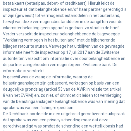
betaalkaart (betaalpas, debet- of creditkaart). Hieruit leidt de
inspecteur af dat belanghebbende en/of haar partner gerechtigd is
of zijn (geweest) tot vermogensbestanddelen in het buitenland,
terwijl van deze vermogensbestanddelen in de aangiften voor de
inkomstenbelasting geen opgaaf is gedaan, zo staat in de brief.
Verder verzoekt de inspecteur belanghebbende de bijgevoegde
“Verklaring vermogen in het buitenland” met de bijbehorende
bijlagen retour te sturen. Vanwege het uitblijven van de gevraagde
informatie heeft de inspecteur op 17 juli 2017 aan de Zwitserse
autoriteiten verzocht om informatie over door belanghebbende en
de partner aangehouden vermogen bij een Zwitserse bank. De
informatie is verstrekt.
In geschil was de vraag de informatie, waarop de
belastingaanslagen zijn gebaseerd, verkregen op basis van een
deugdelijke grondslag (artikel 53 van de AWR in relatie tot artikel
8 van het EVRM) en, zo niet, of dit moet dit leiden tot vernietiging
van de belastingaanslagen? Belanghebbende was van mening dat
sprake was van een fishing-expedition.
De Rechtbank oordeelde in een uitgebreid gemotiveerde uitspraak
dat sprake was van een privacy schending maar dat deze
gerechtvaardigd was omdat de schending een wettelijk basis had