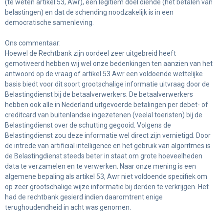
(te weten artikel 53, Awr), een legitiem doel diende (het betalen van
belastingen) en dat de schending noodzakelijk is in een
democratische samenleving.
Ons commentaar:
Hoewel de Rechtbank zijn oordeel zeer uitgebreid heeft
gemotiveerd hebben wij wel onze bedenkingen ten aanzien van het
antwoord op de vraag of artikel 53 Awr een voldoende wettelijke
basis biedt voor dit soort grootschalige informatie uitvraag door de
Belastingdienst bij de betaalverwerkers. De betaalverwerkers
hebben ook alle in Nederland uitgevoerde betalingen per debet- of
creditcard van buitenlandse ingezetenen (veelal toeristen) bij de
Belastingdienst over de schutting gegooid. Volgens de
Belastingdienst zou deze informatie wel direct zijn vernietigd. Door
de intrede van artificial intelligence en het gebruik van algoritmes is
de Belastingdienst steeds beter in staat om grote hoeveelheden
data te verzamelen en te verwerken. Naar onze mening is een
algemene bepaling als artikel 53, Awr niet voldoende specifiek om
op zeer grootschalige wijze informatie bij derden te verkrijgen. Het
had de rechtbank gesierd indien daaromtrent enige
terughoudendheid in acht was genomen.