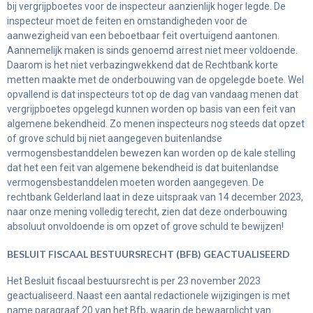
bij vergrijpboetes voor de inspecteur aanzienlijk hoger legde. De
inspecteur moet de feiten en omstandigheden voor de
aanwezigheid van een beboetbaar feit overtuigend aantonen.
Aannemelijk maken is sinds genoemd arrest niet meer voldoende.
Daarom is het niet verbazingwekkend dat de Rechtbank korte
metten maakte met de onderbouwing van de opgelegde boete. Wel
opvallend is dat inspecteurs tot op de dag van vandaag menen dat
vergrijpboetes opgelegd kunnen worden op basis van een feit van
algemene bekendheid. Zo menen inspecteurs nog steeds dat opzet
of grove schuld bij niet aangegeven buitenlandse
vermogensbestanddelen bewezen kan worden op de kale stelling
dat het een feit van algemene bekendheid is dat buitenlandse
vermogensbestanddelen moeten worden aangegeven. De
rechtbank Gelderland laat in deze uitspraak van 14 december 2023,
naar onze mening volledig terecht, zien dat deze onderbouwing
absoluut onvoldoende is om opzet of grove schuld te bewijzen!
BESLUIT FISCAAL BESTUURSRECHT (BFB) GEACTUALISEERD
Het Besluit fiscaal bestuursrecht is per 23 november 2023
geactualiseerd. Naast een aantal redactionele wijzigingen is met
name paragraaf 20 van het Bfb, waarin de bewaarplicht van