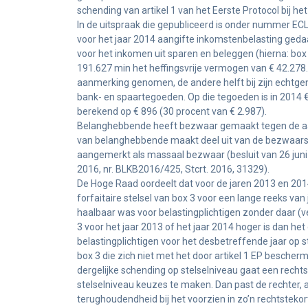
schending van artikel 1 van het Eerste Protocol bij he
In de uitspraak die gepubliceerd is onder nummer E
voor het jaar 2014 aangifte inkomstenbelasting ge
voor het inkomen uit sparen en beleggen (hierna: box
191.627 min het heffingsvrije vermogen van € 42.278. 
aanmerking genomen, de andere helft bij zijn echtgeno
bank- en spaartegoeden. Op die tegoeden is in 2014 €
berekend op € 896 (30 procent van € 2.987).
Belanghebbende heeft bezwaar gemaakt tegen de aan
van belanghebbende maakt deel uit van de bezwaarsch
aangemerkt als massaal bezwaar (besluit van 26 juni 
2016, nr. BLKB2016/425, Stcrt. 2016, 31329).
De Hoge Raad oordeelt dat voor de jaren 2013 en 2014
forfaitaire stelsel van box 3 voor een lange reeks va
haalbaar was voor belastingplichtigen zonder daar (ve
3 voor het jaar 2013 of het jaar 2014 hoger is dan he
belastingplichtigen voor het desbetreffende jaar op 
box 3 die zich niet met het door artikel 1 EP besch
dergelijke schending op stelselniveau gaat een rech
stelselniveau keuzes te maken. Dan past de rechter,
terughoudendheid bij het voorzien in zo’n rechtstekort