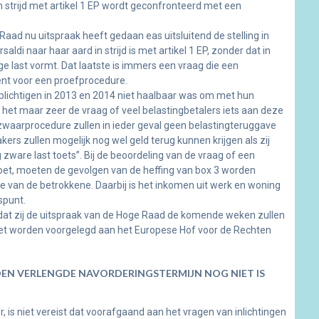
 in strijd met artikel 1 EP wordt geconfronteerd met een
ad nu uitspraak heeft gedaan eas uitsluitend de stelling in
i naar haar aard in strijd is met artikel 1 EP, zonder dat in
ige last vormt. Dat laatste is immers een vraag die een
eent voor een proefprocedure.
plichtigen in 2013 en 2014 niet haalbaar was om met hun
het maar zeer de vraag of veel belastingbetalers iets aan deze
aarprocedure zullen in ieder geval geen belastingteruggave
rs zullen mogelijk nog wel geld terug kunnen krijgen als zij
zware last toets”. Bij de beoordeling van de vraag of een
doet, moeten de gevolgen van de heffing van box 3 worden
e van de betrokkene. Daarbij is het inkomen uit werk en woning
spunt.
dat zij de uitspraak van de Hoge Raad de komende weken zullen
et worden voorgelegd aan het Europese Hof voor de Rechten
EN VERLENGDE NAVORDERINGSTERMIJN NOG NIET IS
wr, is niet vereist dat voorafgaand aan het vragen van inlichtingen