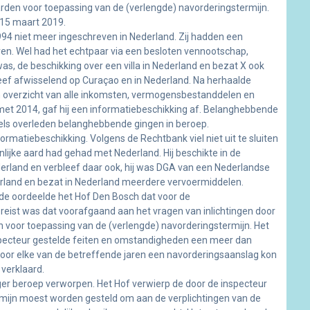
rden voor toepassing van de (verlengde) navorderingstermijn.
 15 maart 2019.
94 niet meer ingeschreven in Nederland. Zij hadden een
n. Wel had het echtpaar via een besloten vennootschap,
, de beschikking over een villa in Nederland en bezat X ook
eef afwisselend op Curaçao en in Nederland. Na herhaalde
overzicht van alle inkomsten, vermogensbestanddelen en
n met 2014, gaf hij een informatiebeschikking af. Belanghebbende
ls overleden belanghebbende gingen in beroep.
atiebeschikking. Volgens de Rechtbank viel niet uit te sluiten
jke aard had gehad met Nederland. Hij beschikte in de
derland en verbleef daar ook, hij was DGA van een Nederlandse
rland en bezat in Nederland meerdere vervoermiddelen.
e oordeelde het Hof Den Bosch dat voor de
t vereist was dat voorafgaand aan het vragen van inlichtingen door
 voor toepassing van de (verlengde) navorderingstermijn. Het
nspecteur gestelde feiten en omstandigheden een meer dan
voor elke van de betreffende jaren een navorderingsaanslag kon
verklaard.
ger beroep verworpen. Het Hof verwierp de door de inspecteur
rmijn moest worden gesteld om aan de verplichtingen van de