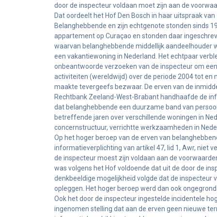
door de inspecteur voldaan moet zijn aan de voorwaa
Dat oordeelt het Hof Den Bosch in haar uitspraak van
Belanghebbende en zijn echtgenote stonden sinds 19
appartement op Curaçao en stonden daar ingeschreve
waarvan belanghebbende middellijk aandeelhouder was
een vakantiewoning in Nederland. Het echtpaar verbl
onbeantwoorde verzoeken van de inspecteur om een 
activiteiten (wereldwijd) over de periode 2004 tot e
maakte tevergeefs bezwaar. De erven van de inmidde
Rechtbank Zeeland-West-Brabant handhaafde de inform
dat belanghebbende een duurzame band van persoonli
betreffende jaren over verschillende woningen in Ne
concernstructuur, verrichtte werkzaamheden in Nede
Op het hoger beroep van de erven van belanghebbend
informatieverplichting van artikel 47, lid 1, Awr, nie
de inspecteur moest zijn voldaan aan de voorwaarden
was volgens het Hof voldoende dat uit de door de i
denkbeeldige mogelijkheid volgde dat de inspecteur 
opleggen. Het hoger beroep werd dan ook ongegrond 
Ook het door de inspecteur ingestelde incidentele ho
ingenomen stelling dat aan de erven geen nieuwe te