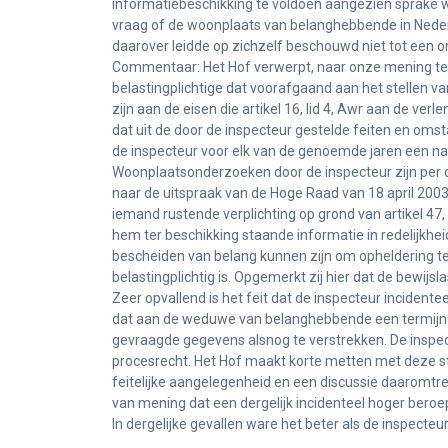
informatiebeschikking te voldoen aangezien sprake w
vraag of de woonplaats van belanghebbende in Nederla
daarover leidde op zichzelf beschouwd niet tot een on
Commentaar: Het Hof verwerpt, naar onze mening ter
belastingplichtige dat voorafgaand aan het stellen van
zijn aan de eisen die artikel 16, lid 4, Awr aan de ver
dat uit de door de inspecteur gestelde feiten en om
de inspecteur voor elk van de genoemde jaren een n
Woonplaatsonderzoeken door de inspecteur zijn per def
naar de uitspraak van de Hoge Raad van 18 april 200
iemand rustende verplichting op grond van artikel 47, 
hem ter beschikking staande informatie in redelijkhe
bescheiden van belang kunnen zijn om opheldering te 
belastingplichtig is. Opgemerkt zij hier dat de bewijsla
Zeer opvallend is het feit dat de inspecteur inciden
dat aan de weduwe van belanghebbende een termijn
gevraagde gegevens alsnog te verstrekken. De inspe
procesrecht. Het Hof maakt korte metten met deze st
feitelijke aangelegenheid en een discussie daaromtrent
van mening dat een dergelijk incidenteel hoger beroep
In dergelijke gevallen ware het beter als de inspecteu