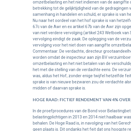
omzetbelasting en het niet indienen van de aangifte
betrekking tot de gelijktijdigheid van de gedragingen
samenhang in handelen en schuld, er sprake is van het
Nu naar het oordeel van het hof sprake is van hetzelfd
67c van de Awr en ex artikel 67b van de Awr zijn opg
van niet verdere vervolging (artikel 243 Wetboek van 
vervolging eindigt de zaak. De oplegging van de verzu
vervolging voor het niet doen van aangifte omzetbelas
Commentaar: De verdachte, directeur grootaandeelhoude
worden omdat de inspecteur aan zijn BV verzuimboet
omzetbelasting en het niet betalen van de verschul
het met die stelling van de verdachte eens. De verz
was, aldus het Hof, zonder enige twijfel hetzelfde fe
sprake is van nieuwe bezwaren zou de verdachte alsno
midden of daarvan sprake is.
HOGE RAAD: FICTIEF RENDEMENT VAN 4% OVER D
In de proefprocedures van de Bond voor Belastingbeta
belastingplichtigen in 2013 en 2014 niet haalbaar w
behalen. De Hoge Raad is, in navolging van het Gerech
geen plaats is. Dit ondanks het feit dat ons hoogste r