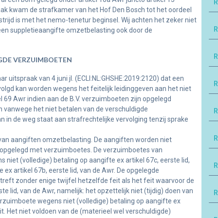
R
raak kwam de strafkamer van het Hof Den Bosch tot het oordeel
 strijd is met het nemo-tenetur beginsel. Wij achten het zeker niet
R
een suppletieaangifte omzetbelasting ook door de
R
GDE VERZUIMBOETEN
r uitspraak van 4 juni jl. (ECLI:NL:GHSHE:2019:2120) dat een
R
volgd kan worden wegens het feitelijk leidinggeven aan het niet
el 69 Awr indien aan de B.V. verzuimboeten zijn opgelegd
n vanwege het niet betalen van de verschuldigde
R
 in de weg staat aan strafrechtelijke vervolging tenzij sprake
R
van aangiften omzetbelasting. De aangiften worden niet
 opgelegd met verzuimboetes. De verzuimboetes van
niet (volledige) betaling op aangifte ex artikel 67c, eerste lid,
R
e ex artikel 67b, eerste lid, van de Awr. De opgelegde
eft zonder enige twijfel hetzelfde feit als het feit waarvoor de
e lid, van de Awr, namelijk: het opzettelijk niet (tijdig) doen van
R
erzuimboete wegens niet (volledige) betaling op aangifte ex
eit. Het niet voldoen van de (materieel wel verschuldigde)