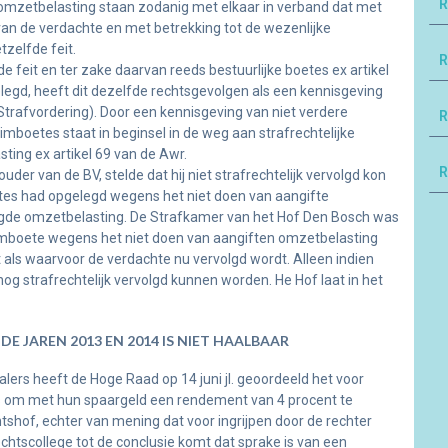
R
 omzetbelasting staan zodanig met elkaar in verband dat met
 van de verdachte en met betrekking tot de wezenlijke
zelfde feit.
R
e feit en ter zake daarvan reeds bestuurlijke boetes ex artikel
elegd, heeft dit dezelfde rechtsgevolgen als een kennisgeving
Strafvordering). Door een kennisgeving van niet verdere
R
imboetes staat in beginsel in de weg aan strafrechtelijke
ting ex artikel 69 van de Awr.
R
r van de BV, stelde dat hij niet strafrechtelijk vervolgd kon
es had opgelegd wegens het niet doen van aangifte
digde omzetbelasting. De Strafkamer van het Hof Den Bosch was
uimboete wegens het niet doen van aangiften omzetbelasting
it als waarvoor de verdachte nu vervolgd wordt. Alleen indien
g strafrechtelijk vervolgd kunnen worden. He Hof laat in het
E JAREN 2013 EN 2014 IS NIET HAALBAAR
lers heeft de Hoge Raad op 14 juni jl. geoordeeld het voor
as om met hun spaargeld een rendement van 4 procent te
tshof, echter van mening dat voor ingrijpen door de rechter
echtscollege tot de conclusie komt dat sprake is van een