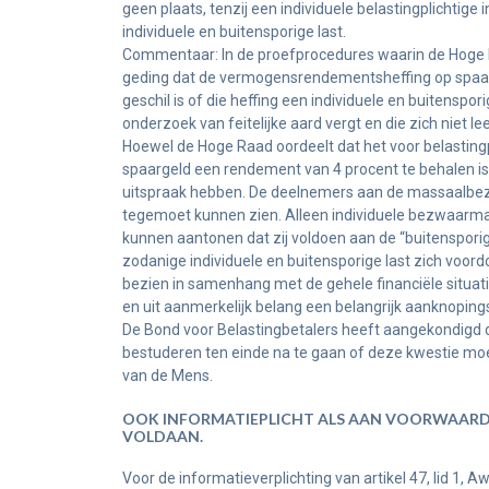
geen plaats, tenzij een individuele belastingplichtige
individuele en buitensporige last.
Commentaar: In de proefprocedures waarin de Hoge Ra
geding dat de vermogensrendementsheffing op spaarsald
geschil is of die heffing een individuele en buitenspor
onderzoek van feitelijke aard vergt en die zich niet l
Hoewel de Hoge Raad oordeelt dat het voor belasting
spaargeld een rendement van 4 procent te behalen is 
uitspraak hebben. De deelnemers aan de massaalbezw
tegemoet kunnen zien. Alleen individuele bezwaarmake
kunnen aantonen dat zij voldoen aan de “buitensporig 
zodanige individuele en buitensporige last zich voor
bezien in samenhang met de gehele financiële situati
en uit aanmerkelijk belang een belangrijk aanknoping
De Bond voor Belastingbetalers heeft aangekondigd 
bestuderen ten einde na te gaan of deze kwestie mo
van de Mens.
OOK INFORMATIEPLICHT ALS AAN VOORWAARD
VOLDAAN.
Voor de informatieverplichting van artikel 47, lid 1, A