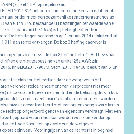
t EVRM (artikel 1 EP) op regelniveau.
CLI:NL:HR:2019:816 hebben belanghebbende en zijn echtgenote
daan naar onder meer een gezamenlijke rendementsgrondslag
 3) van € 149.349, bestaande uit bezittingen ter waarde van €
De helft daarvan (€ 74.675) is bij belanghebbende in
te. De bezittingen bestonden op 1 januari 2014 uitsluitend uit
 1.911 aan rente ontvangen. De box 3 heffing daarover is
slag voor zover deze de box 3 heffing betreft. Het bezwaar
riften die met toepassing van artikel 25a AWR zijn
2015, nr. BLKB2015/903M, Stcrt. 2015, 18400; besluit van 6 juni
 op stelselniveau het eertijds door de wetgever in het
n jaren veronderstelde rendement van vier procent niet meer
el) risico voor te hoeven nemen. Indien de belastingdruk in box
t gemiddeld zonder (veel) risico’s haalbare rendement, worden
stelselniveau geconfronteerd met een buitensporig zware last in
ermde recht op ongestoord genot van eigendom verdraagt. Met een
tstekort gepaard waarin niet kan worden voorzien zonder op
 aldus de Hoge Raad, ten opzichte van de wetgever
 op stelselniveau. Voor ingrijpen van de rechter is in beginsel