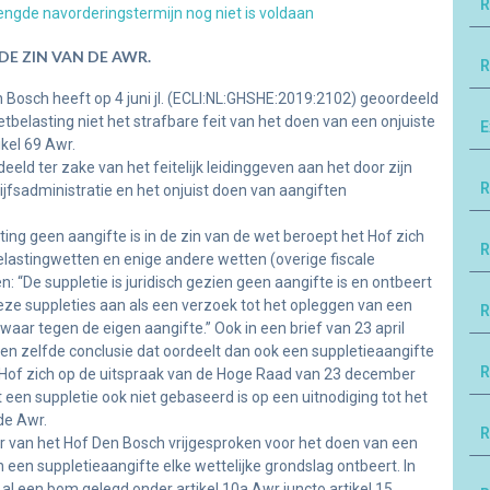
R
engde navorderingstermijn nog niet is voldaan
DE ZIN VAN DE AWR.
R
osch heeft op 4 juni jl. (ECLI:NL:GHSHE:2019:2102) geoordeeld
belasting niet het strafbare feit van het doen van een onjuiste
E
ikel 69 Awr.
ld ter zake van het feitelijk leidinggeven aan het door zijn
R
jfsadministratie en het onjuist doen van aangiften
ting geen aangifte is in de zin van de wet beroept het Hof zich
R
elastingwetten en enige andere wetten (overige fiscale
“De suppletie is juridisch gezien geen aangifte is en ontbeert
deze suppleties aan als een verzoek tot het opleggen van een
R
waar tegen de eigen aangifte.” Ook in een brief van 23 april
n zelfde conclusie dat oordeelt dan ook een suppletieaangifte
R
het Hof zich op de uitspraak van de Hoge Raad van 23 december
een suppletie ook niet gebaseerd is op een uitnodiging tot het
de Awr.
R
van het Hof Den Bosch vrijgesproken voor het doen van een
een suppletieaangifte elke wettelijke grondslag ontbeert. In
 al een bom gelegd onder artikel 10a Awr juncto artikel 15