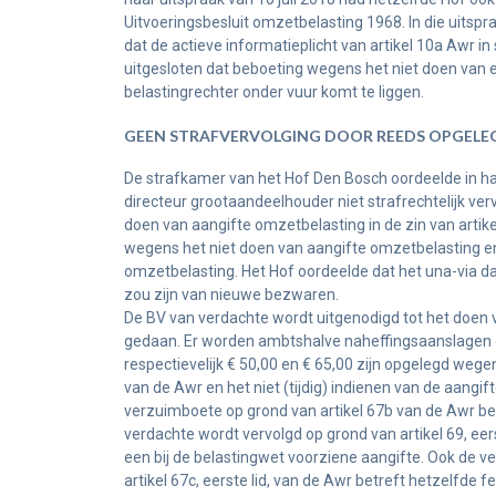
Uitvoeringsbesluit omzetbelasting 1968. In die uitsp
dat de actieve informatieplicht van artikel 10a Awr in
uitgesloten dat beboeting wegens het niet doen van 
belastingrechter onder vuur komt te liggen.
GEEN STRAFVERVOLGING DOOR REEDS OPGELE
De strafkamer van het Hof Den Bosch oordeelde in haa
directeur grootaandeelhouder niet strafrechtelijk ver
doen van aangifte omzetbelasting in de zin van artik
wegens het niet doen van aangifte omzetbelasting e
omzetbelasting. Het Hof oordeelde dat het una-via dan
zou zijn van nieuwe bezwaren.
De BV van verdachte wordt uitgenodigd tot het doen 
gedaan. Er worden ambtshalve naheffingsaanslagen
respectievelijk € 50,00 en € 65,00 zijn opgelegd wegens 
van de Awr en het niet (tijdig) indienen van de aangift
verzuimboete op grond van artikel 67b van de Awr betr
verdachte wordt vervolgd op grond van artikel 69, eerst
een bij de belastingwet voorziene aangifte. Ook de v
artikel 67c, eerste lid, van de Awr betreft hetzelfde f