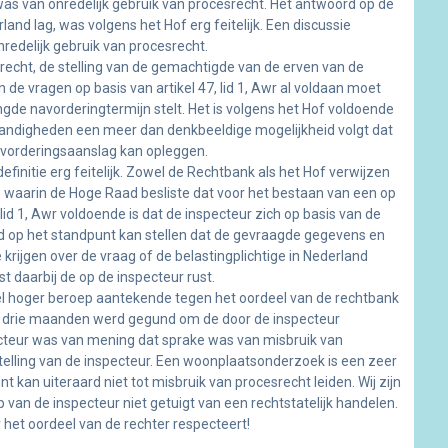
as van onredelijk gebruik van procesrecht. Het antwoord op de
nd lag, was volgens het Hof erg feitelijk. Een discussie
redelijk gebruik van procesrecht.
echt, de stelling van de gemachtigde van de erven van de
 de vragen op basis van artikel 47, lid 1, Awr al voldaan moet
lengde navorderingtermijn stelt. Het is volgens het Hof voldoende
standigheden een meer dan denkbeeldige mogelijkheid volgt dat
avorderingsaanslag kan opleggen.
initie erg feitelijk. Zowel de Rechtbank als het Hof verwijzen
3 waarin de Hoge Raad besliste dat voor het bestaan van een op
lid 1, Awr voldoende is dat de inspecteur zich op basis van de
id op het standpunt kan stellen dat de gevraagde gegevens en
krijgen over de vraag of de belastingplichtige in Nederland
st daarbij de op de inspecteur rust.
teel hoger beroep aantekende tegen het oordeel van de rechtbank
 drie maanden werd gegund om de door de inspecteur
cteur was van mening dat sprake was van misbruik van
elling van de inspecteur. Een woonplaatsonderzoek is een zeer
 kan uiteraard niet tot misbruik van procesrecht leiden. Wij zijn
 van de inspecteur niet getuigt van een rechtstatelijk handelen.
r het oordeel van de rechter respecteert!