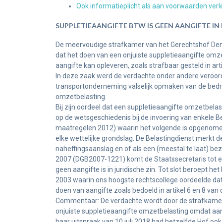
Ook informatieplicht als aan voorwaarden verl
SUPPLETIEAANGIFTE BTW IS GEEN AANGIFTE IN 
De meervoudige strafkamer van het Gerechtshof Den B
dat het doen van een onjuiste suppletieaangifte omzet
aangifte kan opleveren, zoals strafbaar gesteld in art
In deze zaak werd de verdachte onder andere veroordee
transportonderneming valselijk opmaken van de bedri
omzetbelasting.
Bij zijn oordeel dat een suppletieaangifte omzetbelas
op de wetsgeschiedenis bij de invoering van enkele B
maatregelen 2012) waarin het volgende is opgenomen: 
elke wettelijke grondslag. De Belastingdienst merkt 
naheffingsaanslag en of als een (meestal te laat) bez
2007 (DGB2007-1221) komt de Staatssecretaris tot ee
geen aangifte is in juridische zin. Tot slot beroept 
2003 waarin ons hoogste rechtscollege oordeelde dat 
doen van aangifte zoals bedoeld in artikel 6 en 8 van 
Commentaar: De verdachte wordt door de strafkamer 
onjuiste suppletieaangifte omzetbelasting omdat aan 
haar uitspraak van 10 juli 2018 had hetzelfde Hof ook