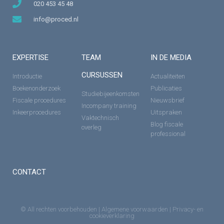
020 453 45 48
info@proced.nl
EXPERTISE
TEAM
IN DE MEDIA
CURSUSSEN
Introductie
Actualiteiten
Boekenonderzoek
Publicaties
Studiebijeenkomsten
Fiscale procedures
Nieuwsbrief
Incompany training
Inkeerprocedures
Uitspraken
Vaktechnisch
Blog fiscale
overleg
professional
CONTACT
© All rechten voorbehouden |
Algemene voorwaarden
|
Privacy- en
cookieverklaring