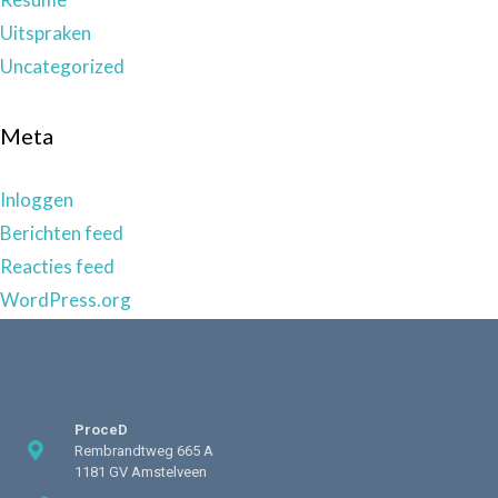
Uitspraken
Uncategorized
Meta
Inloggen
Berichten feed
Reacties feed
WordPress.org
ProceD
Rembrandtweg 665 A
1181 GV Amstelveen