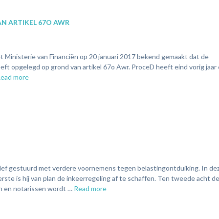
N ARTIKEL 67O AWR
 Ministerie van Financiën op 20 januari 2017 bekend gemaakt dat de
heeft opgelegd op grond van artikel 67o Awr. ProceD heeft eind vorig ja
ead more
rief gestuurd met verdere voornemens tegen belastingontduiking. In dez
ste is hij van plan de inkeerregeling af te schaffen. Ten tweede acht d
en en notarissen wordt …
Read more