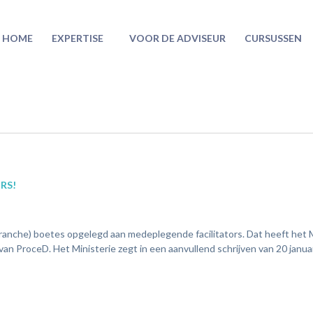
HOME
EXPERTISE
VOOR DE ADVISEUR
CURSUSSEN
RS!
 Tranche) boetes opgelegd aan medeplegende facilitators. Dat heeft het 
 ProceD. Het Ministerie zegt in een aanvullend schrijven van 20 januar