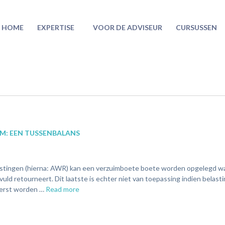
HOME
EXPERTISE
VOOR DE ADVISEUR
CURSUSSEN
IM: EEN TUSSENBALANS
elastingen (hierna: AWR) kan een verzuimboete boete worden opgelegd 
evuld retourneert. Dit laatste is echter niet van toepassing indien belast
 eerst worden …
Read more