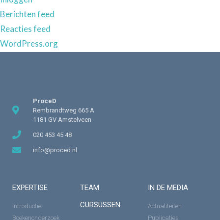
Berichten feed
Reacties feed
WordPress.org
ProceD
Rembrandtweg 665 A
1181 GV Amstelveen
020 453 45 48
info@proced.nl
EXPERTISE
TEAM
IN DE MEDIA
CURSUSSEN
Introductie
Actualiteiten
Boekenonderzoek
Publicaties